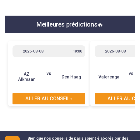
Meilleures prédictions🔥
2026-08-08
19:00
2026-08-08
vs
vs
AZ
Den Haag
Valerenga
Alkmaar
ALLER AU CONSEIL
ALLER AU CO
Bien que nos conseils de paris soient élaborés par des