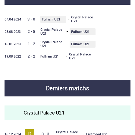
Crystal Palace
-
3 - 0
04.04.2024
Fulham U21
U21
Crystal Palace
-
2 - 5
28.08.2023
Fulham U21
U21
Crystal Palace
-
1 - 2
16.01.2023
Fulham U21
U21
Crystal Palace
-
2 - 2
19.08.2022
Fulham U21
U21
Derniers matchs
Crystal Palace U21
Crystal Palace
D
-
3 - 3
16.12.2024
Liverpool U21