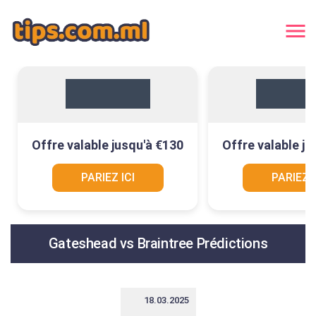
Offre valable jusqu'à €130
Offre valable ju
PARIEZ ICI
PARIEZ I
Gateshead vs Braintree Prédictions
18.03.2025