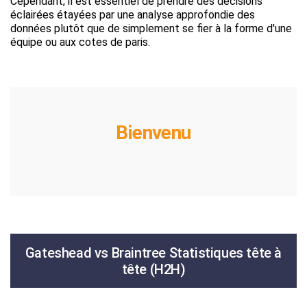
Cependant, il est essentiel de prendre des décisions
éclairées étayées par une analyse approfondie des
données plutôt que de simplement se fier à la forme d'une
équipe ou aux cotes de paris.
Bienvenu
Gateshead vs Braintree Statistiques tête à
tête (H2H)