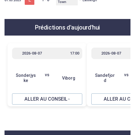
01.03.2025
Eastleigh
Town
Prédictions d'aujourd'hui
2026-08-07
17:00
2026-08-07
vs
vs
Sonderjys
Sandefjor
Viborg
ke
d
ALLER AU CONSEIL
ALLER AU CO