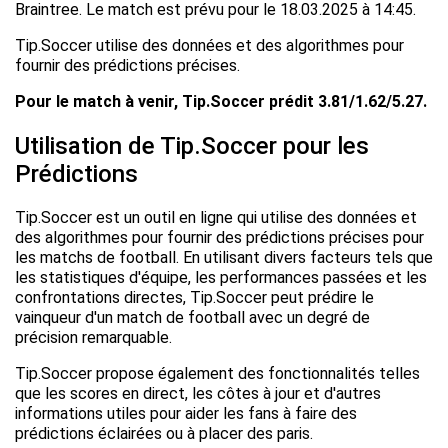
Braintree. Le match est prévu pour le 18.03.2025 à 14:45.
Tip.Soccer utilise des données et des algorithmes pour
fournir des prédictions précises.
Pour le match à venir, Tip.Soccer prédit 3.81/1.62/5.27.
Utilisation de Tip.Soccer pour les
Prédictions
Tip.Soccer est un outil en ligne qui utilise des données et
des algorithmes pour fournir des prédictions précises pour
les matchs de football. En utilisant divers facteurs tels que
les statistiques d'équipe, les performances passées et les
confrontations directes, Tip.Soccer peut prédire le
vainqueur d'un match de football avec un degré de
précision remarquable.
Tip.Soccer propose également des fonctionnalités telles
que les scores en direct, les côtes à jour et d'autres
informations utiles pour aider les fans à faire des
prédictions éclairées ou à placer des paris.