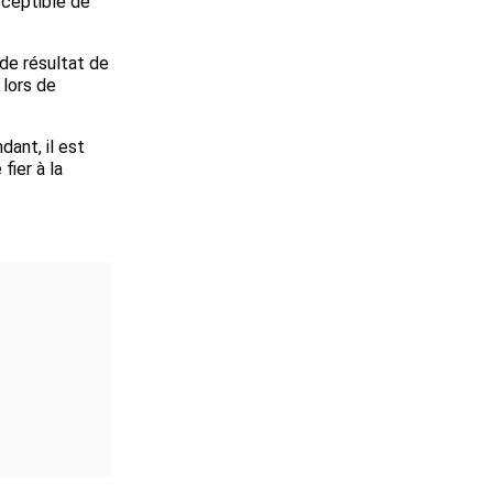
sceptible de
de résultat de
lors de
ant, il est
ier à la