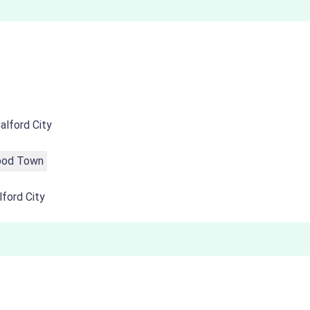
alford City
ood Town
lford City