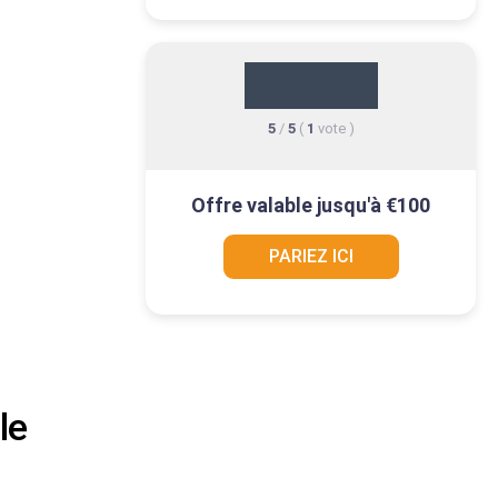
5
/
5
(
1
vote
)
Offre valable jusqu'à €100
PARIEZ ICI
le