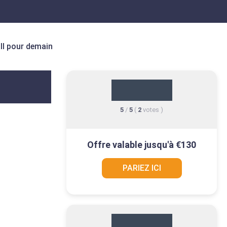
ll pour demain
5
/
5
(
2
votes
)
Offre valable jusqu'à €130
PARIEZ ICI