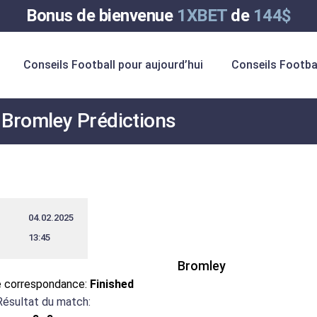
Bonus de bienvenue
1XBET
de
144$
Conseils Football pour aujourd’hui
Conseils Footba
 Bromley Prédictions
04.02.2025
13:45
Bromley
e correspondance:
Finished
Résultat du match: