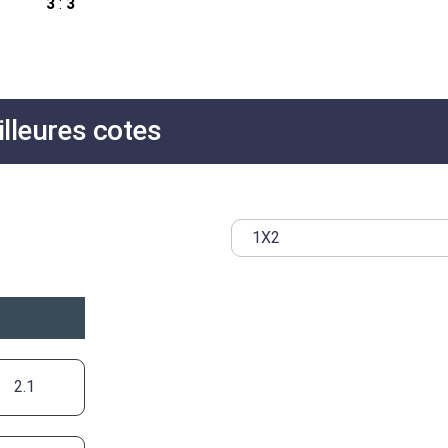
3
:
3
lleures cotes
1X2
2.1