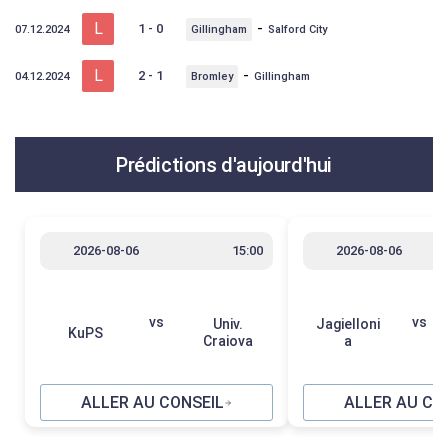
L
-
1 - 0
07.12.2024
Gillingham
Salford City
L
-
2 - 1
04.12.2024
Bromley
Gillingham
Prédictions d'aujourd'hui
2026-08-06
15:00
2026-08-06
vs
vs
Univ.
Jagielloni
KuPS
Craiova
a
ALLER AU CONSEIL
ALLER AU CO