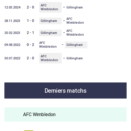
AFC
-
2 - 0
12.03.2024
Gillingham
Wimbledon
AFC
-
1 - 0
28.11.2023
Gillingham
Wimbledon
AFC
-
2 - 1
25.02.2023
Gillingham
Wimbledon
AFC
-
0 - 2
09.08.2022
Gillingham
Wimbledon
AFC
-
2 - 0
30.07.2022
Gillingham
Wimbledon
Derniers matchs
AFC Wimbledon