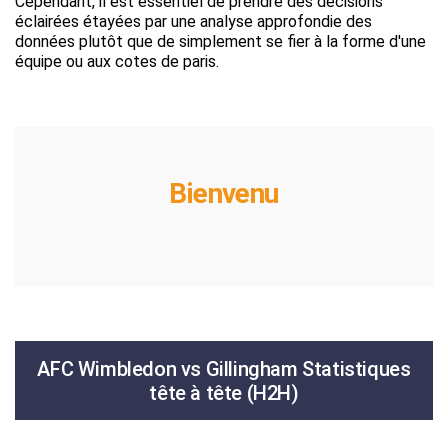
Cependant, il est essentiel de prendre des décisions
éclairées étayées par une analyse approfondie des
données plutôt que de simplement se fier à la forme d'une
équipe ou aux cotes de paris.
Bienvenu
AFC Wimbledon vs Gillingham Statistiques
tête à tête (H2H)