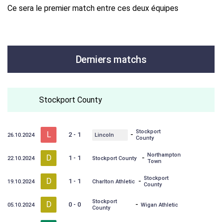
Ce sera le premier match entre ces deux équipes
Derniers matchs
Stockport County
Stockport
L
-
2 - 1
26.10.2024
Lincoln
County
Northampton
D
-
1 - 1
22.10.2024
Stockport County
Town
Stockport
D
-
1 - 1
19.10.2024
Charlton Athletic
County
Stockport
D
-
0 - 0
05.10.2024
Wigan Athletic
County