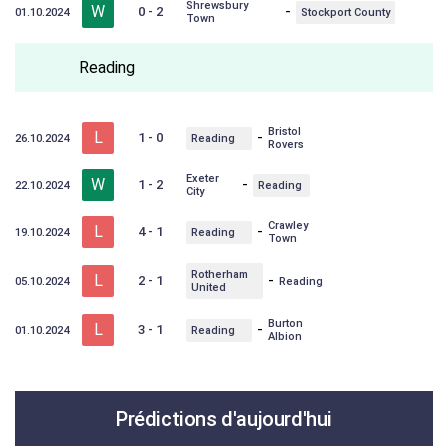
Shrewsbury
W
-
0 - 2
01.10.2024
Stockport County
Town
Reading
Bristol
L
-
1 - 0
26.10.2024
Reading
Rovers
Exeter
W
-
1 - 2
22.10.2024
Reading
City
Crawley
L
-
4 - 1
19.10.2024
Reading
Town
Rotherham
L
-
2 - 1
05.10.2024
Reading
United
Burton
L
-
3 - 1
01.10.2024
Reading
Albion
Prédictions d'aujourd'hui