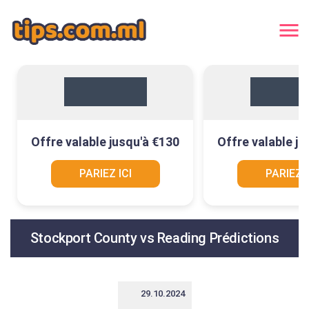
Offre valable jusqu'à €130
Offre valable ju
PARIEZ ICI
PARIEZ I
Stockport County vs Reading Prédictions
29.10.2024