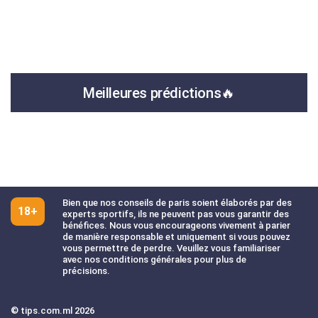
Meilleures prédictions🔥
Bien que nos conseils de paris soient élaborés par des
18+
experts sportifs, ils ne peuvent pas vous garantir des
bénéfices. Nous vous encourageons vivement à parier
de manière responsable et uniquement si vous pouvez
vous permettre de perdre. Veuillez vous familiariser
avec nos conditions générales pour plus de
précisions.
© tips.com.ml 2026