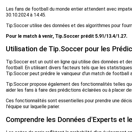
Les fans de football du monde entier attendent avec impatie
30.10.2024 à 14:45.
Tip.Soccer utilise des données et des algorithmes pour fourn
Pour le match à venir, Tip.Soccer prédit 5.91/13.4/1.27.
Utilisation de Tip.Soccer pour les Prédi
Tip.Soccer est un outil en ligne qui utilise des données et d
football. En utilisant divers facteurs tels que les statistiq
Tip.Soccer peut prédire le vainqueur d'un match de football 
Tip.Soccer propose également des fonctionnalités telles que l
aider les fans à faire des prédictions éclairées ou à placer des
Ces fonctionnalités sont essentielles pour prendre une décisi
l'équipe sur laquelle parier.
Comprendre les Données d'Experts et le