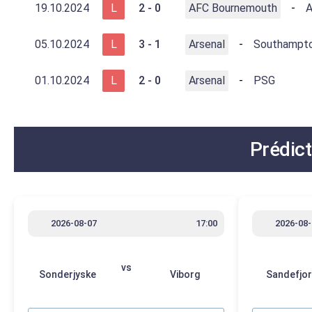
19.10.2024
L
2 - 0
AFC Bournemouth
-
A
05.10.2024
L
3 - 1
Arsenal
-
Southampt
01.10.2024
L
2 - 0
Arsenal
-
PSG
Prédict
2026-08-07
17:00
2026-08
vs
Sonderjyske
Viborg
Sandefjo