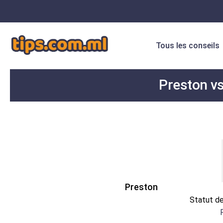
Tous les conseils
Preston vs
Preston
Statut d