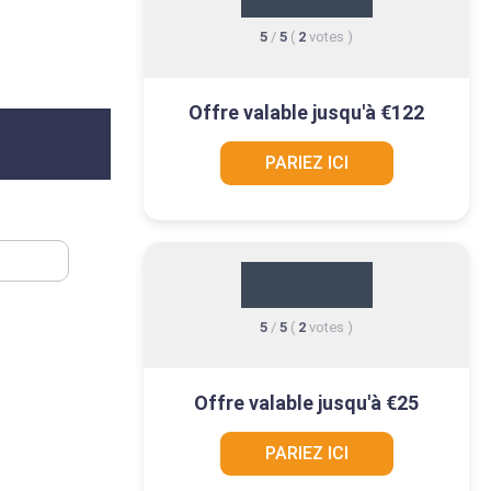
5
/
5
(
2
votes
)
Offre valable jusqu'à €122
PARIEZ ICI
5
/
5
(
2
votes
)
Offre valable jusqu'à €25
PARIEZ ICI