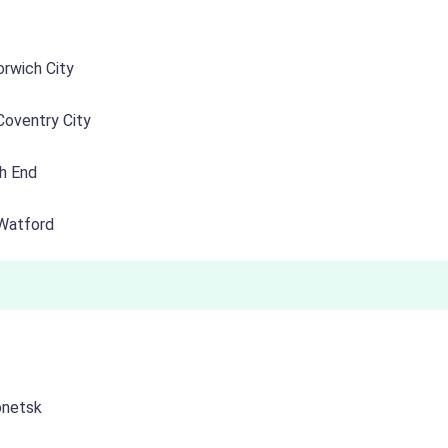
rwich City
Coventry City
h End
Watford
onetsk