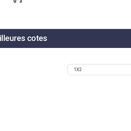
0
:
3
lleures cotes
1X2