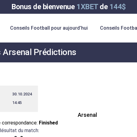
Bonus de bienvenue
1XBET
de
144$
Conseils Football pour aujourd’hui
Conseils Footba
 Arsenal Prédictions
30.10.2024
14:45
Arsenal
e correspondance:
Finished
Résultat du match: