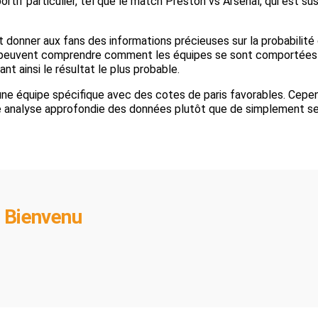
rtif particulier, tel que le match Preston vs Arsenal, qui est su
donner aux fans des informations précieuses sur la probabilité 
ns peuvent comprendre comment les équipes se sont comportées 
t ainsi le résultat le plus probable.
une équipe spécifique avec des cotes de paris favorables. Cepend
e analyse approfondie des données plutôt que de simplement se f
Bienvenu