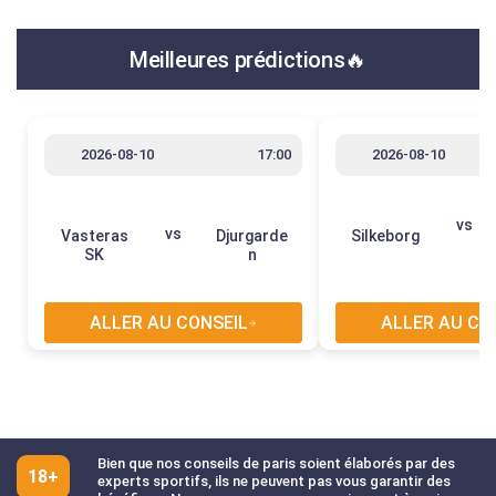
Meilleures prédictions🔥
2026-08-10
17:00
2026-08-10
vs
vs
Vasteras
Djurgarde
Silkeborg
SK
n
ALLER AU CONSEIL
ALLER AU CO
Bien que nos conseils de paris soient élaborés par des
18+
experts sportifs, ils ne peuvent pas vous garantir des