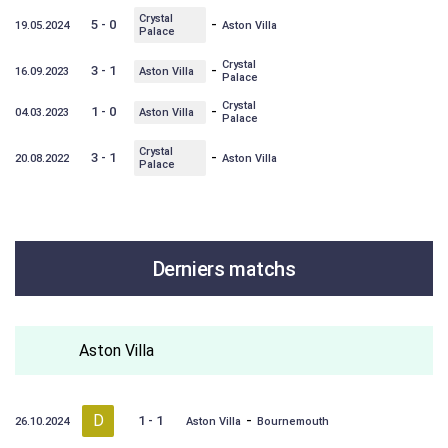
Crystal
-
5 - 0
19.05.2024
Aston Villa
Palace
Crystal
-
3 - 1
16.09.2023
Aston Villa
Palace
Crystal
-
1 - 0
04.03.2023
Aston Villa
Palace
Crystal
-
3 - 1
20.08.2022
Aston Villa
Palace
Derniers matchs
Aston Villa
D
-
1 - 1
26.10.2024
Aston Villa
Bournemouth