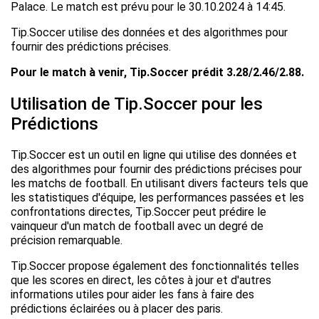
Palace. Le match est prévu pour le 30.10.2024 à 14:45.
Tip.Soccer utilise des données et des algorithmes pour
fournir des prédictions précises.
Pour le match à venir, Tip.Soccer prédit 3.28/2.46/2.88.
Utilisation de Tip.Soccer pour les
Prédictions
Tip.Soccer est un outil en ligne qui utilise des données et
des algorithmes pour fournir des prédictions précises pour
les matchs de football. En utilisant divers facteurs tels que
les statistiques d'équipe, les performances passées et les
confrontations directes, Tip.Soccer peut prédire le
vainqueur d'un match de football avec un degré de
précision remarquable.
Tip.Soccer propose également des fonctionnalités telles
que les scores en direct, les côtes à jour et d'autres
informations utiles pour aider les fans à faire des
prédictions éclairées ou à placer des paris.