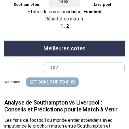
14:00
Southampton
Liverpool
Statut de correspondance:
Finished
Résultat du match:
1
:
2
Meilleures cotes
1X2
Welcome
GET BONUS UP TO €100
Analyse de Southampton vs Liverpool :
Conseils et Prédictions pour le Match à Venir
Les fans de football du monde entier attendent avec
impatience le prochain match entre Southampton et