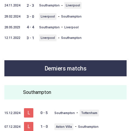
-
2 - 3
24.11.2024
Southampton
Liverpool
-
3 - 0
28.02.2024
Liverpool
Southampton
-
4 - 4
28.05.2023
Southampton
Liverpool
-
3 - 1
12.11.2022
Liverpool
Southampton
Derniers matchs
Southampton
L
-
0 - 5
15.12.2024
Southampton
Tottenham
L
-
1 - 0
07.12.2024
Aston Villa
Southampton