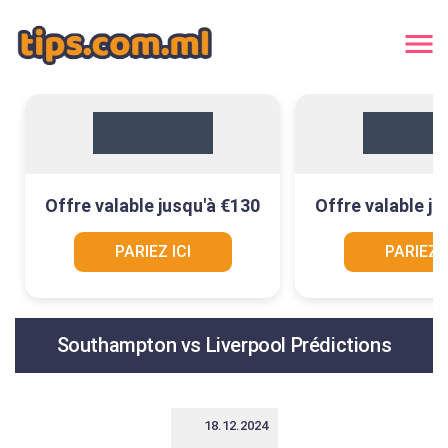
Offre valable jusqu'à €130
Offre valable ju
PARIEZ ICI
PARIEZ I
Southampton vs Liverpool Prédictions
18.12.2024