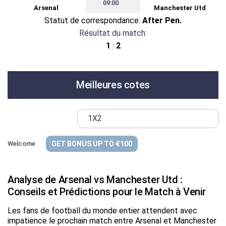
09:00
Arsenal
Manchester Utd
Statut de correspondance:
After Pen.
Résultat du match:
1
:
2
Meilleures cotes
1X2
Welcome
GET BONUS UP TO €100
Analyse de Arsenal vs Manchester Utd :
Conseils et Prédictions pour le Match à Venir
Les fans de football du monde entier attendent avec
impatience le prochain match entre Arsenal et Manchester