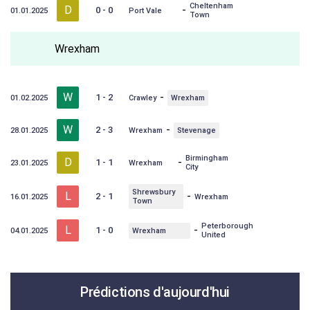
Cheltenham
D
-
0 - 0
01.01.2025
Port Vale
Town
Wrexham
W
-
1 - 2
01.02.2025
Crawley
Wrexham
W
-
2 - 3
28.01.2025
Wrexham
Stevenage
Birmingham
D
-
1 - 1
23.01.2025
Wrexham
City
Shrewsbury
L
-
2 - 1
16.01.2025
Wrexham
Town
Peterborough
L
-
1 - 0
04.01.2025
Wrexham
United
Prédictions d'aujourd'hui