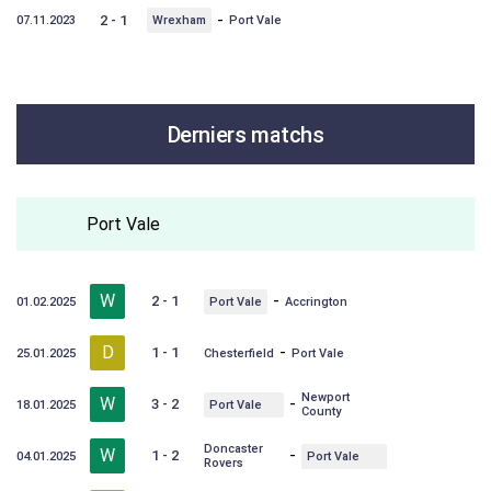
-
2 - 1
07.11.2023
Wrexham
Port Vale
Derniers matchs
Port Vale
W
-
2 - 1
01.02.2025
Port Vale
Accrington
D
-
1 - 1
25.01.2025
Chesterfield
Port Vale
Newport
W
-
3 - 2
18.01.2025
Port Vale
County
Doncaster
W
-
1 - 2
04.01.2025
Port Vale
Rovers