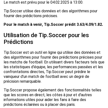
Le match est prévu pour le 04.02.2025 à 13:00.
Tip.Soccer utilise des données et des algorithmes pour
fournir des prédictions précises.
Pour le match à venir, Tip.Soccer prédit 3.63/4.09/1.82.
Utilisation de Tip.Soccer pour les
Prédictions
Tip.Soccer est un outil en ligne qui utilise des données et
des algorithmes pour fournir des prédictions précises pour
les matchs de football. En utilisant divers facteurs tels que
les statistiques d'équipe, les performances passées et les
confrontations directes, Tip.Soccer peut prédire le
vainqueur d'un match de football avec un degré de
précision remarquable.
Tip.Soccer propose également des fonctionnalités telles
que les scores en direct, les côtes à jour et d'autres
informations utiles pour aider les fans à faire des
prédictions éclairées ou à placer des paris.