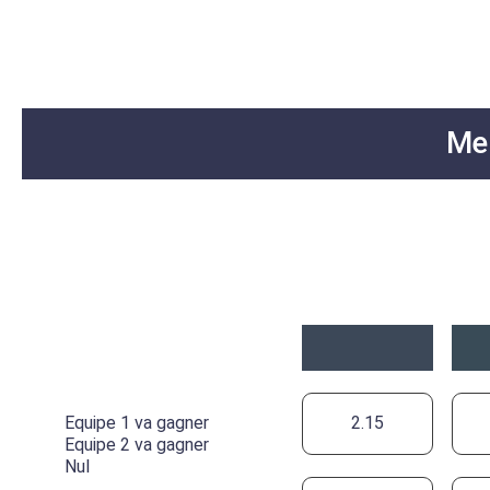
Mei
Equipe 1 va gagner
2.15
Equipe 2 va gagner
Nul