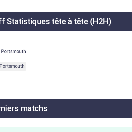
 Statistiques tête à tête (H2H)
Portsmouth
Portsmouth
rniers matchs