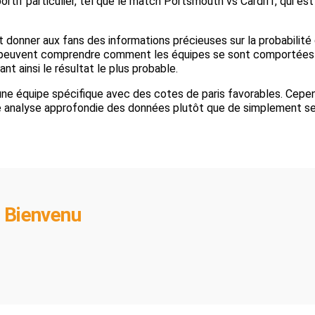
ortif particulier, tel que le match Portsmouth vs Cardiff, qui es
donner aux fans des informations précieuses sur la probabilité 
ns peuvent comprendre comment les équipes se sont comportées 
t ainsi le résultat le plus probable.
une équipe spécifique avec des cotes de paris favorables. Cepend
e analyse approfondie des données plutôt que de simplement se f
Bienvenu