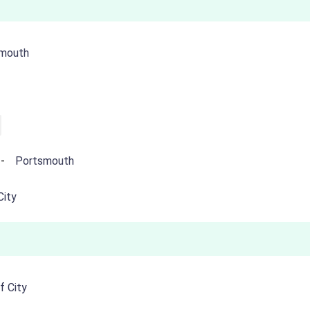
mouth
-
Portsmouth
City
f City