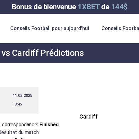
Bonus de bienvenue
1XBET
de
144$
Conseils Football pour aujourd’hui
Conseils Footba
vs Cardiff Prédictions
11.02.2025
13:45
Cardiff
e correspondance:
Finished
Résultat du match: