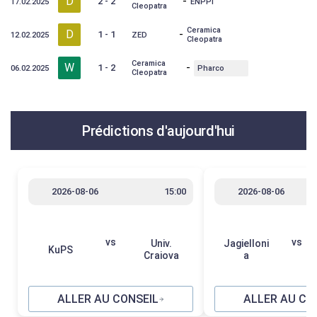
D
-
2 - 2
17.02.2025
ENPPI
Cleopatra
Ceramica
D
-
1 - 1
12.02.2025
ZED
Cleopatra
Ceramica
W
-
1 - 2
06.02.2025
Pharco
Cleopatra
Prédictions d'aujourd'hui
2026-08-06
15:00
2026-08-06
vs
vs
Univ.
Jagielloni
KuPS
Craiova
a
ALLER AU CONSEIL
ALLER AU CO