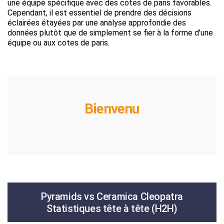
une équipe spécifique avec des cotes de paris favorables.
Cependant, il est essentiel de prendre des décisions
éclairées étayées par une analyse approfondie des
données plutôt que de simplement se fier à la forme d'une
équipe ou aux cotes de paris.
Bienvenu
Pyramids vs Ceramica Cleopatra
Statistiques tête à tête (H2H)