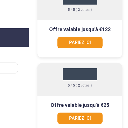
5
/
5
(
2
votes
)
Offre valable jusqu'à €122
PARIEZ ICI
5
/
5
(
2
votes
)
Offre valable jusqu'à €25
PARIEZ ICI