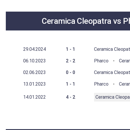
Ceramica Cleopatra vs Ph
29.04.2024
1 - 1
Ceramica Cleopat
06.10.2023
2 - 2
Pharco
-
Cera
02.06.2023
0 - 0
Ceramica Cleopat
13.01.2023
1 - 1
Pharco
-
Cera
14.01.2022
4 - 2
Ceramica Cleopa