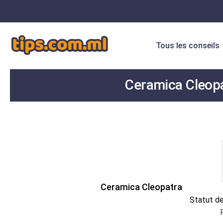
Tous les conseils
Ceramica Cleopa
Ceramica Cleopatra
Statut d