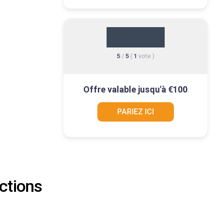
5
/
5
(
1
vote
)
Offre valable jusqu'à €100
PARIEZ ICI
ctions