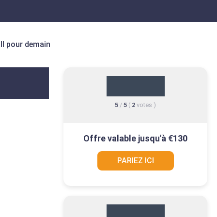
ll pour demain
5
/
5
(
2
votes
)
Offre valable jusqu'à €130
PARIEZ ICI