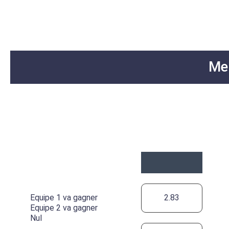
Mei
Equipe 1 va gagner
2.83
Equipe 2 va gagner
Nul