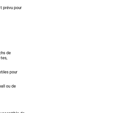
t prévu pour
tchs de
ctes,
tiles pour
ball ou de