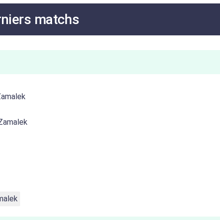
rniers matchs
Zamalek
Zamalek
malek