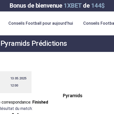
Bonus de bienvenue
1XBET
de
144$
Conseils Football pour aujourd’hui
Conseils Footba
 Pyramids Prédictions
13.05.2025
12:00
Pyramids
e correspondance:
Finished
Résultat du match: