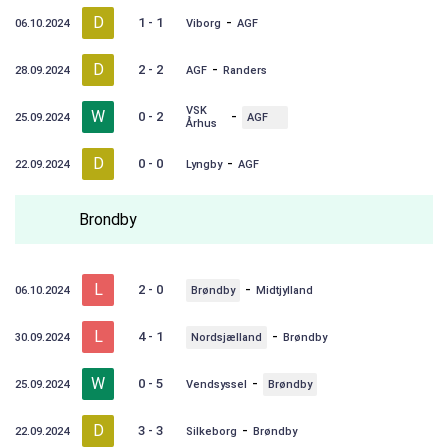
D
-
1 - 1
06.10.2024
Viborg
AGF
D
-
2 - 2
28.09.2024
AGF
Randers
VSK
W
-
0 - 2
25.09.2024
AGF
Århus
D
-
0 - 0
22.09.2024
Lyngby
AGF
Brondby
L
-
2 - 0
06.10.2024
Brøndby
Midtjylland
L
-
4 - 1
30.09.2024
Nordsjælland
Brøndby
W
-
0 - 5
25.09.2024
Vendsyssel
Brøndby
D
-
3 - 3
22.09.2024
Silkeborg
Brøndby