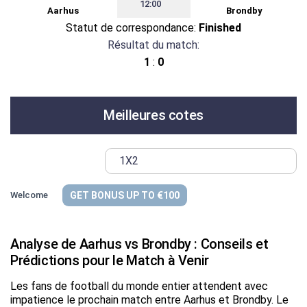
12:00
Aarhus
Brondby
Statut de correspondance:
Finished
Résultat du match:
1
:
0
Meilleures cotes
1X2
Welcome
GET BONUS UP TO €100
Analyse de Aarhus vs Brondby : Conseils et
Prédictions pour le Match à Venir
Les fans de football du monde entier attendent avec
impatience le prochain match entre Aarhus et Brondby. Le