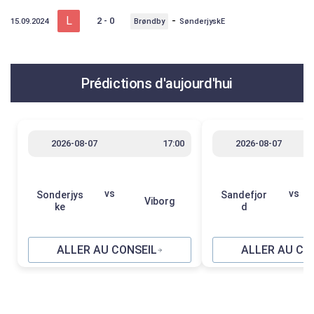
L
-
2 - 0
15.09.2024
Brøndby
SønderjyskE
Prédictions d'aujourd'hui
2026-08-07
17:00
2026-08-07
vs
vs
Sonderjys
Sandefjor
Viborg
ke
d
ALLER AU CONSEIL
ALLER AU CO