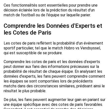
Ces fonctionnalités sont essentielles pour prendre une
décision éclairée lors de la prédiction du résultat d'un
match de football ou de l'équipe sur laquelle parier.
Comprendre les Données d'Experts et
les Cotes de Paris
Les cotes de paris reflètent la probabilité d'un événement
sportif particulier, tel que le match Hobro vs Vendsyssel,
qui est susceptible de se produire.
Comprendre les cotes de paris et les données d'experts
peut donner aux fans des informations précieuses sur la
probabilité de résultat de chaque équipe. En analysant les
données d'experts, les fans peuvent comprendre comment
les équipes se sont comportées lors de précédents
matchs dans des circonstances similaires, prédisant ainsi le
résultat le plus probable.
De plus, les fans peuvent augmenter leur gain en pariant sur
une équipe spécifique avec des cotes de paris favorables.