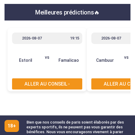
Meilleures prédictions🔥
2026-08-07
19:15
2026-08-07
vs
vs
Estoril
Famalicao
Cambuur
ALLER AU CONSEIL
ALLER AU CO
Bien que nos conseils de paris soient élaborés par des
18+
experts sportifs, ils ne peuvent pas vous garantir des
bénéfices. Nous vous encourageons vivement à parier