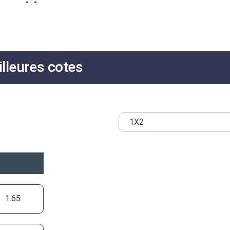
-
:
-
lleures cotes
1X2
1.65