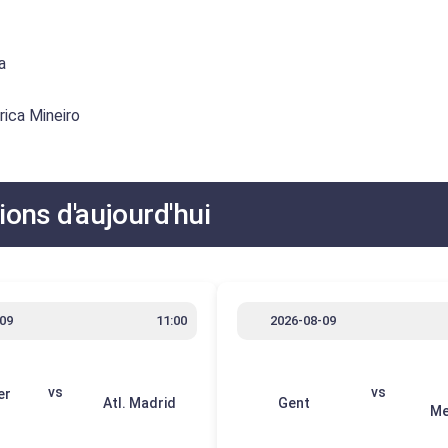
a
ica Mineiro
ions d'aujourd'hui
-09
11:00
2026-08-09
vs
vs
er
Atl. Madrid
Gent
Me