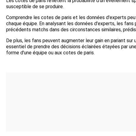
Les cotes de paris reflètent la probabilité d'un événement spo
susceptible de se produire.
Comprendre les cotes de paris et les données d'experts peut 
chaque équipe. En analysant les données d'experts, les fa
précédents matchs dans des circonstances similaires, prédisan
De plus, les fans peuvent augmenter leur gain en pariant sur 
essentiel de prendre des décisions éclairées étayées par un
forme d'une équipe ou aux cotes de paris.