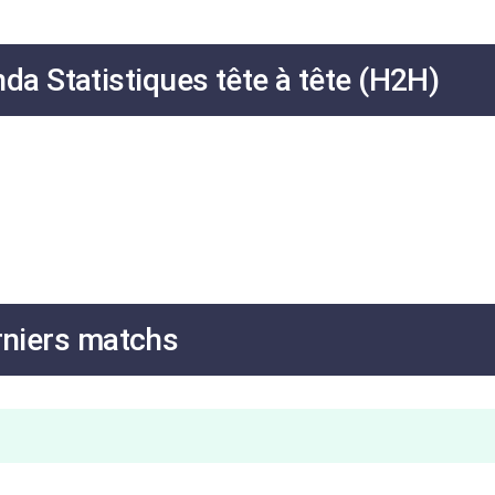
nda Statistiques tête à tête (H2H)
rniers matchs