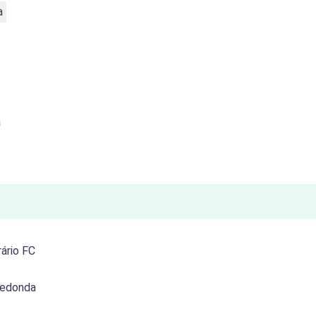
a
a
ário FC
Redonda