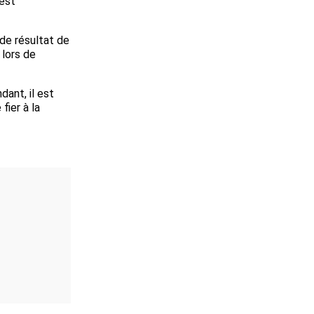
 est
de résultat de
lors de
ant, il est
ier à la