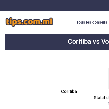
Tous les conseils
Coritiba vs V
Coritiba
Statut d