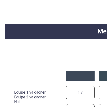
Mei
Equipe 1 va gagner
1.7
Equipe 2 va gagner
Nul