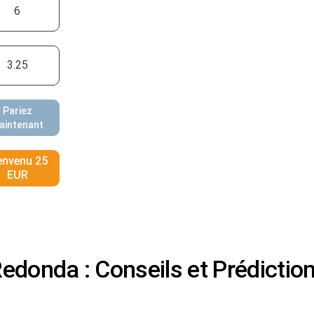
6
3.25
Pariez
aintenant
envenu 25
EUR
Redonda : Conseils et Prédictio