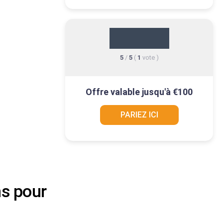
5
/
5
(
1
vote
)
Offre valable jusqu'à €100
PARIEZ ICI
ns pour