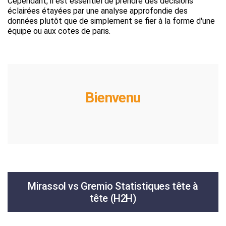
Cependant, il est essentiel de prendre des décisions
éclairées étayées par une analyse approfondie des
données plutôt que de simplement se fier à la forme d'une
équipe ou aux cotes de paris.
Bienvenu
Mirassol vs Gremio Statistiques tête à
tête (H2H)