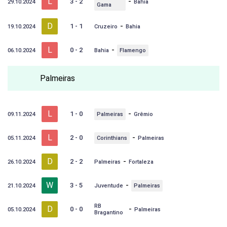
L
-
3 - 2
29.10.2024
Bahia
Gama
D
-
1 - 1
19.10.2024
Cruzeiro
Bahia
L
-
0 - 2
06.10.2024
Bahia
Flamengo
Palmeiras
L
-
1 - 0
09.11.2024
Palmeiras
Grêmio
L
-
2 - 0
05.11.2024
Corinthians
Palmeiras
D
-
2 - 2
26.10.2024
Palmeiras
Fortaleza
W
-
3 - 5
21.10.2024
Juventude
Palmeiras
RB
D
-
0 - 0
05.10.2024
Palmeiras
Bragantino