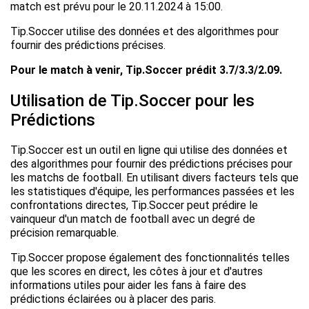
match est prévu pour le 20.11.2024 à 15:00.
Tip.Soccer utilise des données et des algorithmes pour
fournir des prédictions précises.
Pour le match à venir, Tip.Soccer prédit 3.7/3.3/2.09.
Utilisation de Tip.Soccer pour les
Prédictions
Tip.Soccer est un outil en ligne qui utilise des données et
des algorithmes pour fournir des prédictions précises pour
les matchs de football. En utilisant divers facteurs tels que
les statistiques d'équipe, les performances passées et les
confrontations directes, Tip.Soccer peut prédire le
vainqueur d'un match de football avec un degré de
précision remarquable.
Tip.Soccer propose également des fonctionnalités telles
que les scores en direct, les côtes à jour et d'autres
informations utiles pour aider les fans à faire des
prédictions éclairées ou à placer des paris.