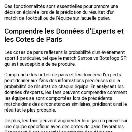
Ces fonctionnalités sont essentielles pour prendre une
décision éclairée lors de la prédiction du résultat d'un
match de football ou de l'équipe sur laquelle parier.
Comprendre les Données d'Experts et
les Cotes de Paris
Les cotes de paris reflètent la probabilité d'un événement
sportif particulier, tel que le match Santos vs Botafogo SP,
qui est susceptible de se produire.
Comprendre les cotes de paris et les données d'experts
peut donner aux fans des informations précieuses sur la
probabilité de résultat de chaque équipe. En analysant les
données d'experts, les fans peuvent comprendre comment
les équipes se sont comportées lors de précédents
matchs dans des circonstances similaires, prédisant ainsi le
résultat le plus probable.
De plus, les fans peuvent augmenter leur gain en pariant sur
une équipe spécifique avec des cotes de paris favorables.