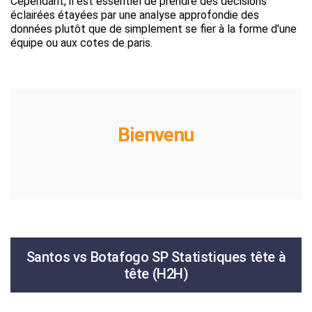
Cependant, il est essentiel de prendre des décisions
éclairées étayées par une analyse approfondie des
données plutôt que de simplement se fier à la forme d'une
équipe ou aux cotes de paris.
Bienvenu
Santos vs Botafogo SP Statistiques tête à
tête (H2H)