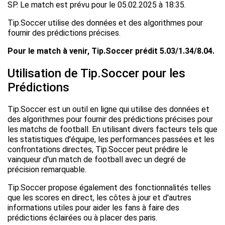
SP. Le match est prévu pour le 05.02.2025 à 18:35.
Tip.Soccer utilise des données et des algorithmes pour
fournir des prédictions précises.
Pour le match à venir, Tip.Soccer prédit 5.03/1.34/8.04.
Utilisation de Tip.Soccer pour les
Prédictions
Tip.Soccer est un outil en ligne qui utilise des données et
des algorithmes pour fournir des prédictions précises pour
les matchs de football. En utilisant divers facteurs tels que
les statistiques d'équipe, les performances passées et les
confrontations directes, Tip.Soccer peut prédire le
vainqueur d'un match de football avec un degré de
précision remarquable.
Tip.Soccer propose également des fonctionnalités telles
que les scores en direct, les côtes à jour et d'autres
informations utiles pour aider les fans à faire des
prédictions éclairées ou à placer des paris.