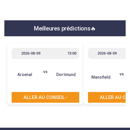
Meilleures prédictions🔥
2026-08-09
13:00
2026-08-09
vs
vs
Arsenal
Dortmund
Mansfield
ALLER AU CONSEIL
ALLER AU CO