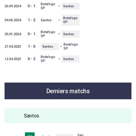
Botafogo
-
0 - 1
20.09.2024
Santos
SP
Botafogo
-
1 - 2
04.06.2024
Santos
SP
Botafogo
-
0 - 1
20.01.2024
Santos
SP
Botafogo
-
1 - 0
27.04.2023
Santos
SP
Botafogo
-
0 - 2
12.04.2023
Santos
SP
Derniers matchs
Santos
Sao