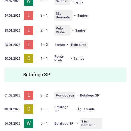
W
-
3 - 1
02.02.2025
Santos
Paulo
São
L
-
3 - 1
29.01.2025
Santos
Bernardo
Velo
L
-
2 - 1
25.01.2025
Santos
Clube
L
-
1 - 2
23.01.2025
Santos
Palmeiras
Ponte
D
-
1 - 1
20.01.2025
Santos
Preta
Botafogo SP
L
-
3 - 2
01.02.2025
Portuguesa
Botafogo SP
Botafogo
D
-
1 - 1
30.01.2025
Água Santa
SP
São
W
-
0 - 1
26.01.2025
Botafogo SP
Bernardo