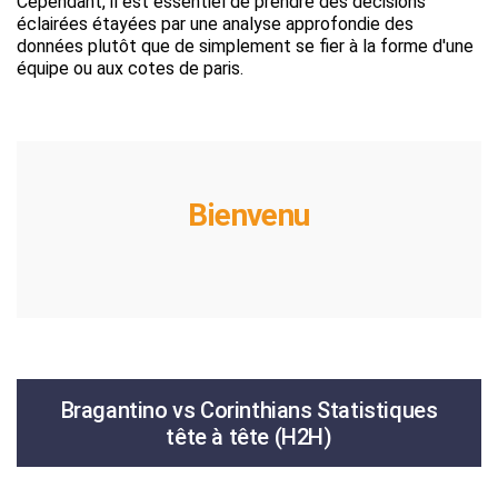
Cependant, il est essentiel de prendre des décisions
éclairées étayées par une analyse approfondie des
données plutôt que de simplement se fier à la forme d'une
équipe ou aux cotes de paris.
Bienvenu
Bragantino vs Corinthians Statistiques
tête à tête (H2H)