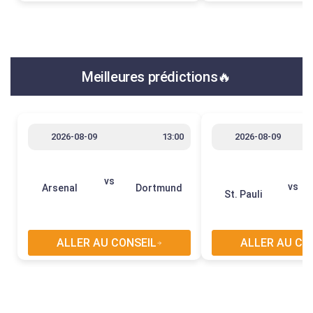
Meilleures prédictions🔥
2026-08-09
13:00
2026-08-09
vs
vs
Arsenal
Dortmund
St. Pauli
ALLER AU CONSEIL
ALLER AU CO