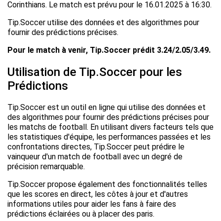
Corinthians. Le match est prévu pour le 16.01.2025 à 16:30.
Tip.Soccer utilise des données et des algorithmes pour
fournir des prédictions précises.
Pour le match à venir, Tip.Soccer prédit 3.24/2.05/3.49.
Utilisation de Tip.Soccer pour les
Prédictions
Tip.Soccer est un outil en ligne qui utilise des données et
des algorithmes pour fournir des prédictions précises pour
les matchs de football. En utilisant divers facteurs tels que
les statistiques d'équipe, les performances passées et les
confrontations directes, Tip.Soccer peut prédire le
vainqueur d'un match de football avec un degré de
précision remarquable.
Tip.Soccer propose également des fonctionnalités telles
que les scores en direct, les côtes à jour et d'autres
informations utiles pour aider les fans à faire des
prédictions éclairées ou à placer des paris.