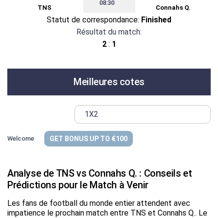
08:30
TNS
Connahs Q.
Statut de correspondance:
Finished
Résultat du match:
2
:
1
Meilleures cotes
1X2
Welcome
GET BONUS UP TO €100
Analyse de TNS vs Connahs Q. : Conseils et
Prédictions pour le Match à Venir
Les fans de football du monde entier attendent avec
impatience le prochain match entre TNS et Connahs Q.. Le