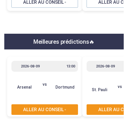
ALLER AU CONSEIL
ALLER AU CO
Meilleures prédictions🔥
2026-08-09
13:00
2026-08-09
vs
vs
Arsenal
Dortmund
St. Pauli
ALLER AU CONSEIL
ALLER AU CO