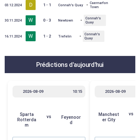
Caernarfon
D
-
1 - 1
03.12.2024
Connah's Quay
Town
Connah's
W
-
0 - 3
30.11.2024
Newtown
Quay
Connah's
W
-
1 - 2
16.11.2024
Trefelin
Quay
Prédictions d'aujourd'hui
2026-08-09
10:15
2026-08-09
vs
Sparta
Manchest
vs
Feyenoor
Rotterda
er City
d
m