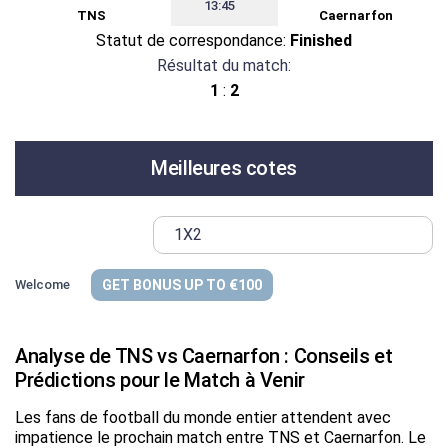
13:45
TNS
Caernarfon
Statut de correspondance:
Finished
Résultat du match:
1
:
2
Meilleures cotes
1X2
Welcome
GET BONUS UP TO €100
Analyse de TNS vs Caernarfon : Conseils et
Prédictions pour le Match à Venir
Les fans de football du monde entier attendent avec
impatience le prochain match entre TNS et Caernarfon. Le