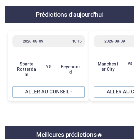
Prédictions d'aujourd'hui
2026-08-09
10:15
2026-08-09
vs
Sparta
Manchest
vs
Feyenoor
Rotterda
er City
d
m
ALLER AU CONSEIL
ALLER AU CO
Meilleures prédictions🔥