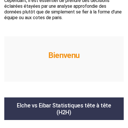
Cependant, il est essentiel de prendre des décisions
éclairées étayées par une analyse approfondie des
données plutôt que de simplement se fier à la forme d'une
équipe ou aux cotes de paris.
Bienvenu
Elche vs Eibar Statistiques tête à tête
(H2H)