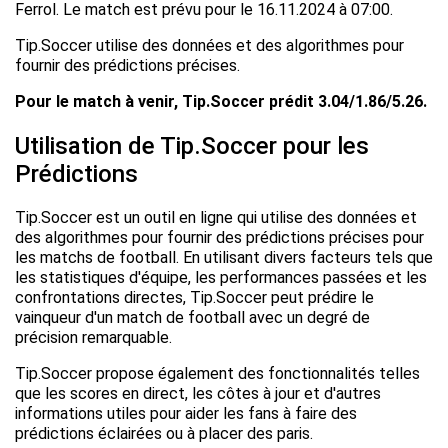
Ferrol. Le match est prévu pour le 16.11.2024 à 07:00.
Tip.Soccer utilise des données et des algorithmes pour
fournir des prédictions précises.
Pour le match à venir, Tip.Soccer prédit 3.04/1.86/5.26.
Utilisation de Tip.Soccer pour les
Prédictions
Tip.Soccer est un outil en ligne qui utilise des données et
des algorithmes pour fournir des prédictions précises pour
les matchs de football. En utilisant divers facteurs tels que
les statistiques d'équipe, les performances passées et les
confrontations directes, Tip.Soccer peut prédire le
vainqueur d'un match de football avec un degré de
précision remarquable.
Tip.Soccer propose également des fonctionnalités telles
que les scores en direct, les côtes à jour et d'autres
informations utiles pour aider les fans à faire des
prédictions éclairées ou à placer des paris.