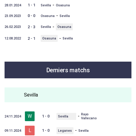
-
1 - 1
28.01.2024
Sevilla
Osasuna
-
0 - 0
23.09.2023
Osasuna
Sevilla
-
2 - 3
26.02.2023
Sevilla
Osasuna
-
2 - 1
12.08.2022
Osasuna
Sevilla
Derniers matchs
Sevilla
Rayo
W
-
1 - 0
24.11.2024
Sevilla
Vallecano
L
-
1 - 0
09.11.2024
Leganes
Sevilla