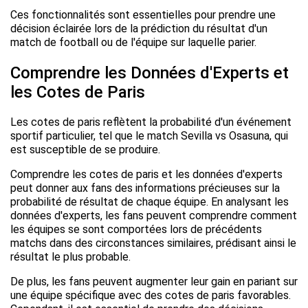
Ces fonctionnalités sont essentielles pour prendre une
décision éclairée lors de la prédiction du résultat d'un
match de football ou de l'équipe sur laquelle parier.
Comprendre les Données d'Experts et
les Cotes de Paris
Les cotes de paris reflètent la probabilité d'un événement
sportif particulier, tel que le match Sevilla vs Osasuna, qui
est susceptible de se produire.
Comprendre les cotes de paris et les données d'experts
peut donner aux fans des informations précieuses sur la
probabilité de résultat de chaque équipe. En analysant les
données d'experts, les fans peuvent comprendre comment
les équipes se sont comportées lors de précédents
matchs dans des circonstances similaires, prédisant ainsi le
résultat le plus probable.
De plus, les fans peuvent augmenter leur gain en pariant sur
une équipe spécifique avec des cotes de paris favorables.