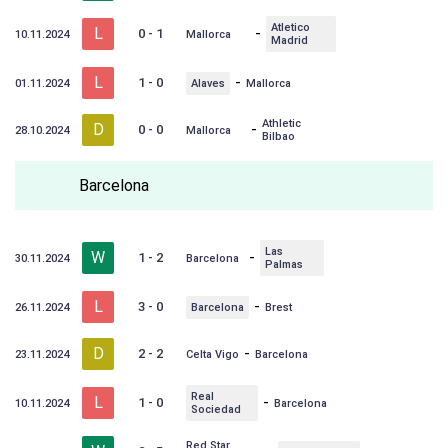
Atletico
L
-
0 - 1
10.11.2024
Mallorca
Madrid
L
-
1 - 0
01.11.2024
Alaves
Mallorca
Athletic
D
-
0 - 0
28.10.2024
Mallorca
Bilbao
Barcelona
Las
W
-
1 - 2
30.11.2024
Barcelona
Palmas
L
-
3 - 0
26.11.2024
Barcelona
Brest
D
-
2 - 2
23.11.2024
Celta Vigo
Barcelona
Real
L
-
1 - 0
10.11.2024
Barcelona
Sociedad
Red Star