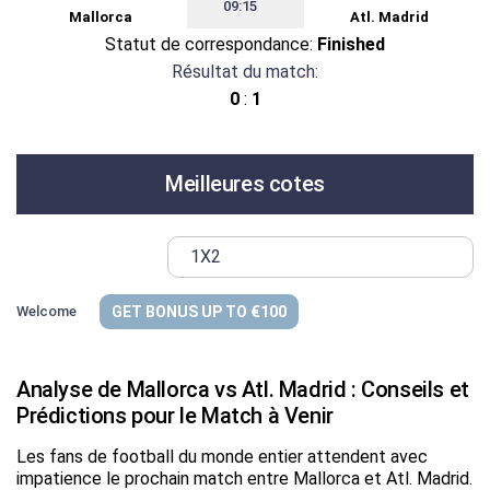
09:15
Mallorca
Atl. Madrid
Statut de correspondance:
Finished
Résultat du match:
0
:
1
Meilleures cotes
1X2
Welcome
GET BONUS UP TO €100
Analyse de Mallorca vs Atl. Madrid : Conseils et
Prédictions pour le Match à Venir
Les fans de football du monde entier attendent avec
impatience le prochain match entre Mallorca et Atl. Madrid.