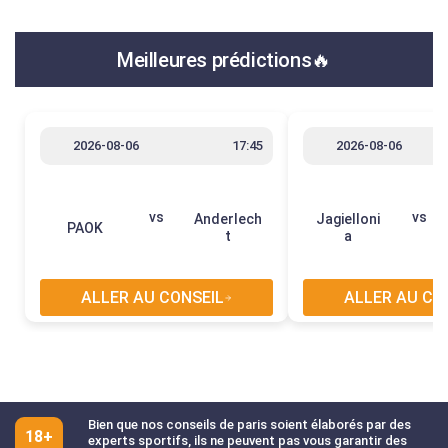
Meilleures prédictions🔥
2026-08-06
17:45
2026-08-06
vs
vs
Anderlech
Jagielloni
PAOK
t
a
ALLER AU CONSEIL
ALLER AU CO
Bien que nos conseils de paris soient élaborés par des
18+
experts sportifs, ils ne peuvent pas vous garantir des