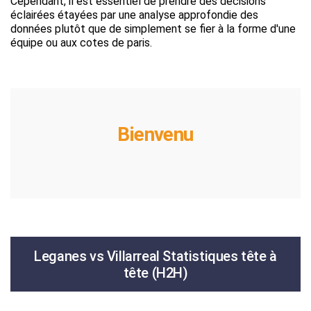
Cependant, il est essentiel de prendre des décisions
éclairées étayées par une analyse approfondie des
données plutôt que de simplement se fier à la forme d'une
équipe ou aux cotes de paris.
Bienvenu
Leganes vs Villarreal Statistiques tête à
tête (H2H)