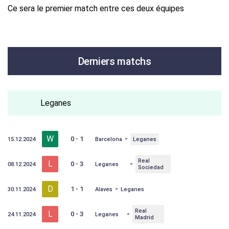
Ce sera le premier match entre ces deux équipes
Derniers matchs
Leganes
W
-
0 - 1
15.12.2024
Barcelona
Leganes
Real
L
-
0 - 3
08.12.2024
Leganes
Sociedad
D
-
1 - 1
30.11.2024
Alaves
Leganes
Real
L
-
0 - 3
24.11.2024
Leganes
Madrid