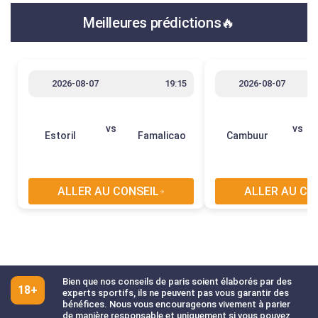
Meilleures prédictions🔥
2026-08-07
19:15
2026-08-07
vs
vs
Estoril
Famalicao
Cambuur
ALLER AU CONSEIL
ALLER AU CO
Bien que nos conseils de paris soient élaborés par des
18+
experts sportifs, ils ne peuvent pas vous garantir des
bénéfices. Nous vous encourageons vivement à parier
de manière responsable et uniquement si vous pouvez