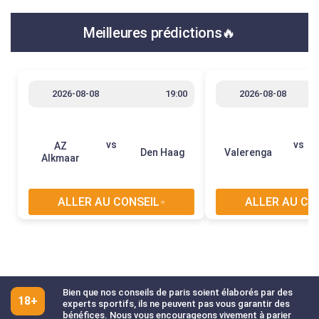
Meilleures prédictions🔥
2026-08-08
19:00
2026-08-08
vs
vs
AZ
Den Haag
Valerenga
Alkmaar
ALLER AU CONSEIL
ALLER AU CO
Bien que nos conseils de paris soient élaborés par des
18+
experts sportifs, ils ne peuvent pas vous garantir des
bénéfices. Nous vous encourageons vivement à parier