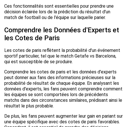
Ces fonctionnalités sont essentielles pour prendre une
décision éclairée lors de la prédiction du résultat d'un
match de football ou de l'équipe sur laquelle parier.
Comprendre les Données d'Experts et
les Cotes de Paris
Les cotes de paris reflètent la probabilité d'un événement
sportif particulier, tel que le match Getafe vs Barcelona,
qui est susceptible de se produire.
Comprendre les cotes de paris et les données d'experts
peut donner aux fans des informations précieuses sur la
probabilité de résultat de chaque équipe. En analysant les
données d'experts, les fans peuvent comprendre comment
les équipes se sont comportées lors de précédents
matchs dans des circonstances similaires, prédisant ainsi le
résultat le plus probable.
De plus, les fans peuvent augmenter leur gain en pariant sur
une équipe spécifique avec des cotes de paris favorables.