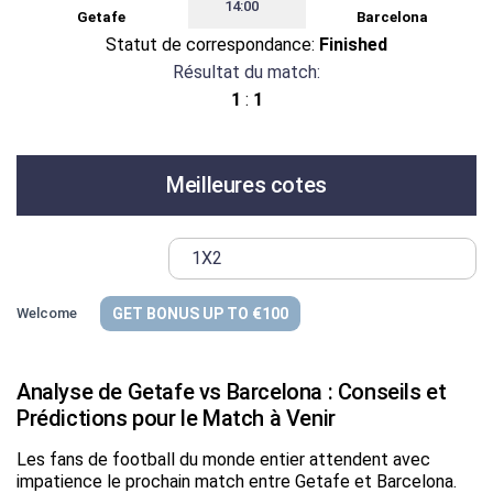
14:00
Getafe
Barcelona
Statut de correspondance:
Finished
Résultat du match:
1
:
1
Meilleures cotes
1X2
Welcome
GET BONUS UP TO €100
Analyse de Getafe vs Barcelona : Conseils et
Prédictions pour le Match à Venir
Les fans de football du monde entier attendent avec
impatience le prochain match entre Getafe et Barcelona.