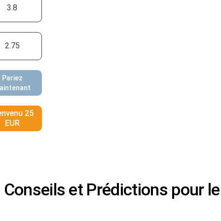
3.8
2.75
Pariez
aintenant
envenu 25
EUR
 Conseils et Prédictions pour l