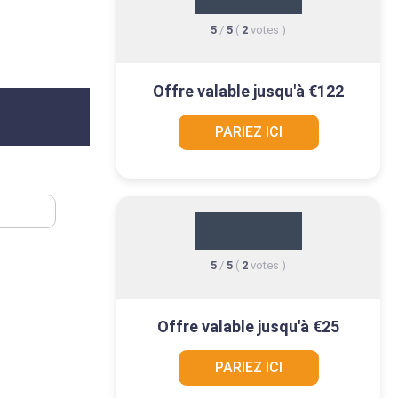
5
/
5
(
2
votes
)
Offre valable jusqu'à €122
PARIEZ ICI
5
/
5
(
2
votes
)
Offre valable jusqu'à €25
PARIEZ ICI