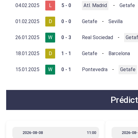
04.02.2025
L
5 - 0
Atl. Madrid
-
Getafe
01.02.2025
D
0 - 0
Getafe
-
Sevilla
26.01.2025
W
0 - 3
Real Sociedad
-
Geta
18.01.2025
D
1 - 1
Getafe
-
Barcelona
15.01.2025
W
0 - 1
Pontevedra
-
Getafe
Prédict
2026-08-08
11:00
2026-08