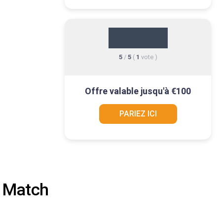
5
/
5
(
1
vote
)
Offre valable jusqu'à €100
PARIEZ ICI
e Match