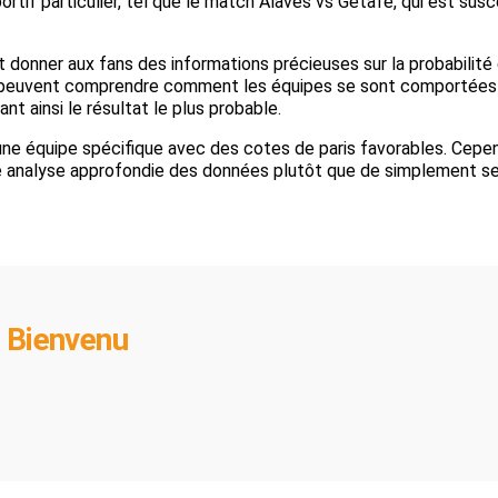
ortif particulier, tel que le match Alaves vs Getafe, qui est sus
donner aux fans des informations précieuses sur la probabilité 
ns peuvent comprendre comment les équipes se sont comportées 
t ainsi le résultat le plus probable.
une équipe spécifique avec des cotes de paris favorables. Cepend
e analyse approfondie des données plutôt que de simplement se f
Bienvenu