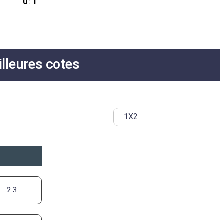
0
:
1
lleures cotes
1X2
2.3