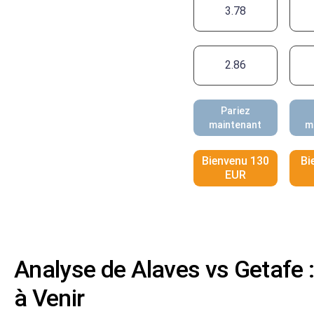
3.78
2.86
Pariez
maintenant
m
Bienvenu 130
Bi
EUR
Analyse de Alaves vs Getafe :
à Venir