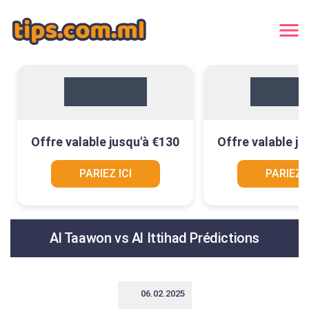
Offre valable jusqu'à €130
Offre valable ju
PARIEZ ICI
PARIEZ I
Al Taawon vs Al Ittihad Prédictions
06.02.2025