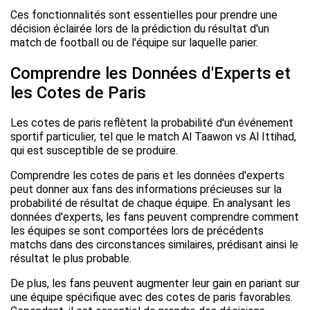
Ces fonctionnalités sont essentielles pour prendre une
décision éclairée lors de la prédiction du résultat d'un
match de football ou de l'équipe sur laquelle parier.
Comprendre les Données d'Experts et
les Cotes de Paris
Les cotes de paris reflètent la probabilité d'un événement
sportif particulier, tel que le match Al Taawon vs Al Ittihad,
qui est susceptible de se produire.
Comprendre les cotes de paris et les données d'experts
peut donner aux fans des informations précieuses sur la
probabilité de résultat de chaque équipe. En analysant les
données d'experts, les fans peuvent comprendre comment
les équipes se sont comportées lors de précédents
matchs dans des circonstances similaires, prédisant ainsi le
résultat le plus probable.
De plus, les fans peuvent augmenter leur gain en pariant sur
une équipe spécifique avec des cotes de paris favorables.