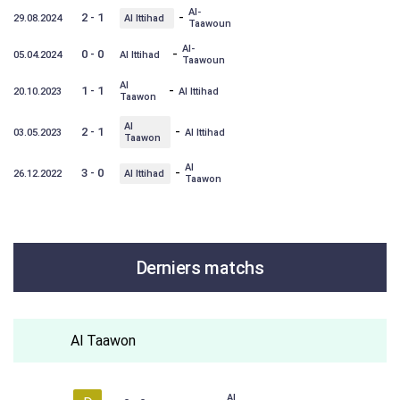
Al-
-
2 - 1
29.08.2024
Al Ittihad
Taawoun
Al-
-
0 - 0
05.04.2024
Al Ittihad
Taawoun
Al
-
1 - 1
20.10.2023
Al Ittihad
Taawon
Al
-
2 - 1
03.05.2023
Al Ittihad
Taawon
Al
-
3 - 0
26.12.2022
Al Ittihad
Taawon
Derniers matchs
Al Taawon
Al