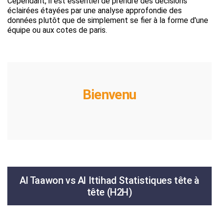
Cependant, il est essentiel de prendre des décisions
éclairées étayées par une analyse approfondie des
données plutôt que de simplement se fier à la forme d'une
équipe ou aux cotes de paris.
Bienvenu
Al Taawon vs Al Ittihad Statistiques tête à
tête (H2H)