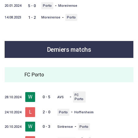
-
5 - 0
20.01.2024
Porto
Moreirense
-
1 - 2
14.08.2023
Moreirense
Porto
Derniers matchs
FC Porto
FC
W
-
0 - 5
28.10.2024
AVS
Porto
L
-
2 - 0
24.10.2024
Porto
Hoffenheim
W
-
0 - 3
20.10.2024
Sintrense
Porto