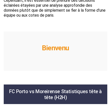
Cependant, il est essentiel de prendre des décisions
éclairées étayées par une analyse approfondie des
données plutôt que de simplement se fier à la forme d'une
équipe ou aux cotes de paris.
Bienvenu
FC Porto vs Moreirense Statistiques tête à
tête (H2H)