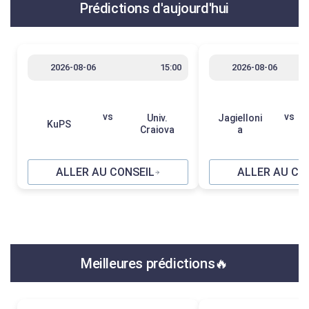
Prédictions d'aujourd'hui
2026-08-06
15:00
2026-08-06
vs
vs
Univ.
Jagielloni
KuPS
Craiova
a
ALLER AU CONSEIL
ALLER AU CO
Meilleures prédictions🔥