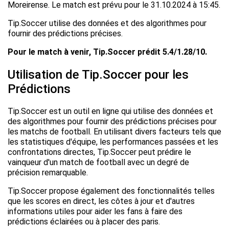
Moreirense. Le match est prévu pour le 31.10.2024 à 15:45.
Tip.Soccer utilise des données et des algorithmes pour
fournir des prédictions précises.
Pour le match à venir, Tip.Soccer prédit 5.4/1.28/10.
Utilisation de Tip.Soccer pour les
Prédictions
Tip.Soccer est un outil en ligne qui utilise des données et
des algorithmes pour fournir des prédictions précises pour
les matchs de football. En utilisant divers facteurs tels que
les statistiques d'équipe, les performances passées et les
confrontations directes, Tip.Soccer peut prédire le
vainqueur d'un match de football avec un degré de
précision remarquable.
Tip.Soccer propose également des fonctionnalités telles
que les scores en direct, les côtes à jour et d'autres
informations utiles pour aider les fans à faire des
prédictions éclairées ou à placer des paris.