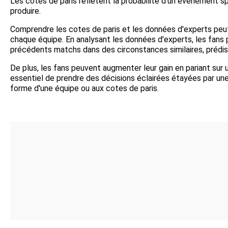
Les cotes de paris reflètent la probabilité d'un événement spo
produire.
Comprendre les cotes de paris et les données d'experts peut 
chaque équipe. En analysant les données d'experts, les fa
précédents matchs dans des circonstances similaires, prédisan
De plus, les fans peuvent augmenter leur gain en pariant sur 
essentiel de prendre des décisions éclairées étayées par un
forme d'une équipe ou aux cotes de paris.