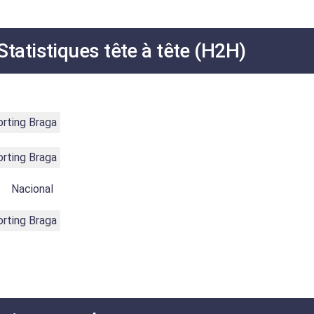
Statistiques tête à tête (H2H)
rting Braga
rting Braga
-
Nacional
rting Braga