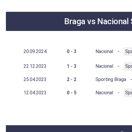
Braga vs Nacional 
20.09.2024
0 - 3
Nacional
-
Spo
22.12.2023
1 - 3
Nacional
-
Spo
25.04.2023
2 - 2
Sporting Braga
12.04.2023
0 - 5
Nacional
-
Spo