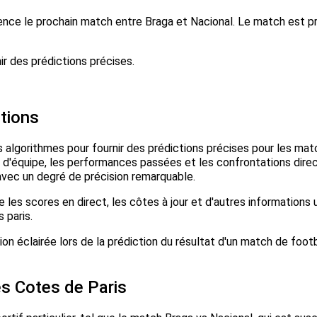
nce le prochain match entre Braga et Nacional. Le match est pr
ir des prédictions précises.
ctions
es algorithmes pour fournir des prédictions précises pour les ma
ues d'équipe, les performances passées et les confrontations dire
avec un degré de précision remarquable.
es scores en direct, les côtes à jour et d'autres informations u
 paris.
on éclairée lors de la prédiction du résultat d'un match de foot
s Cotes de Paris