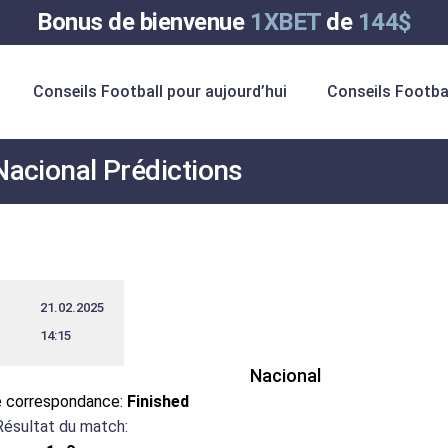
Bonus de bienvenue
1XBET
de
144$
Conseils Football pour aujourd’hui
Conseils Footba
Nacional Prédictions
21.02.2025
14:15
Nacional
e correspondance:
Finished
Résultat du match: