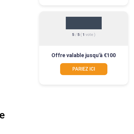
5
/
5
(
1
vote
)
Offre valable jusqu'à €100
PARIEZ ICI
le