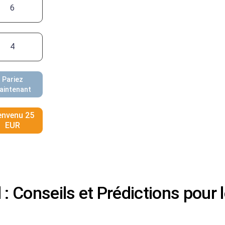
6
4
Pariez
aintenant
envenu 25
EUR
: Conseils et Prédictions pour 