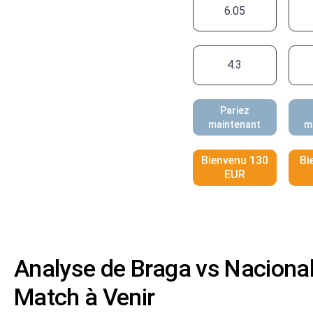
6.05
4.3
Pariez
maintenant
m
Bienvenu 130
Bi
EUR
Analyse de Braga vs Nacional 
Match à Venir