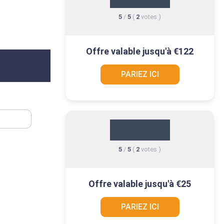
5
/
5
(
2
votes
)
Offre valable jusqu'à €122
PARIEZ ICI
5
/
5
(
2
votes
)
Offre valable jusqu'à €25
PARIEZ ICI