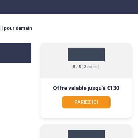
ll pour demain
5
/
5
(
2
votes
)
Offre valable jusqu'à €130
PARIEZ ICI