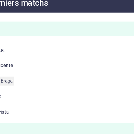
rniers matchs
ga
Vicente
 Braga
o
ista