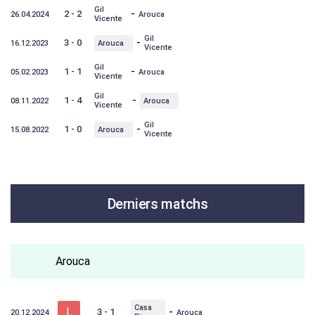
Gil
-
2 - 2
26.04.2024
Arouca
Vicente
Gil
-
3 - 0
16.12.2023
Arouca
Vicente
Gil
-
1 - 1
05.02.2023
Arouca
Vicente
Gil
-
1 - 4
08.11.2022
Arouca
Vicente
Gil
-
1 - 0
15.08.2022
Arouca
Vicente
Derniers matchs
Arouca
Casa
L
-
3 - 1
20.12.2024
Arouca