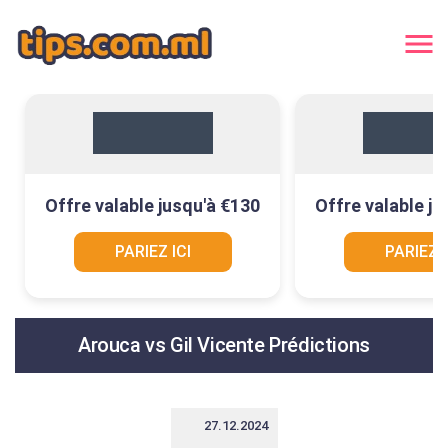
Offre valable jusqu'à €130
Offre valable ju
PARIEZ ICI
PARIEZ I
Arouca vs Gil Vicente Prédictions
27.12.2024