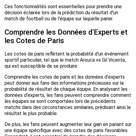
Ces fonctionnalités sont essentielles pour prendre une
décision éclairée lors de la prédiction du résultat d'un
match de football ou de l'équipe sur laquelle parier.
Comprendre les Données d'Experts et
les Cotes de Paris
Les cotes de paris reflètent la probabilité d'un événement
sportif particulier, tel que le match Arouca vs Gil Vicente,
qui est susceptible de se produire.
Comprendre les cotes de paris et les données d'experts
peut donner aux fans des informations précieuses sur la
probabilité de résultat de chaque équipe. En analysant les
données d'experts, les fans peuvent comprendre comment
les équipes se sont comportées lors de précédents
matchs dans des circonstances similaires, prédisant ainsi le
résultat le plus probable.
De plus, les fans peuvent augmenter leur gain en pariant sur
une équipe spécifique avec des cotes de paris favorables.