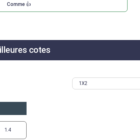
Comme 👍
lleures cotes
1X2
1.4