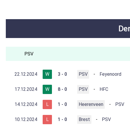
De
PSV
22.12.2024
W
3 - 0
PSV
-
Feyenoord
17.12.2024
W
8 - 0
PSV
-
HFC
14.12.2024
L
1 - 0
Heerenveen
-
PSV
10.12.2024
L
1 - 0
Brest
-
PSV