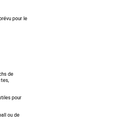
prévu pour le
tchs de
ctes,
tiles pour
ball ou de