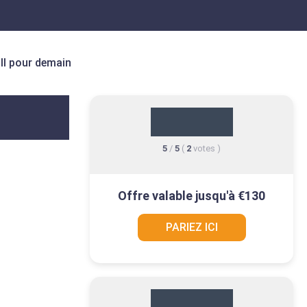
ll pour demain
5
/
5
(
2
votes
)
Offre valable jusqu'à €130
PARIEZ ICI