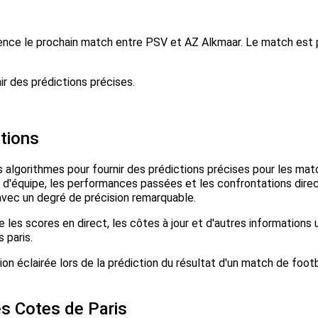
ence le prochain match entre PSV et AZ Alkmaar. Le match est 
ir des prédictions précises.
ctions
es algorithmes pour fournir des prédictions précises pour les ma
ues d'équipe, les performances passées et les confrontations dire
avec un degré de précision remarquable.
es scores en direct, les côtes à jour et d'autres informations u
 paris.
on éclairée lors de la prédiction du résultat d'un match de foot
s Cotes de Paris