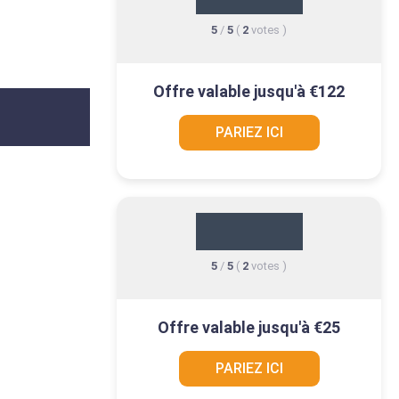
5
/
5
(
2
votes
)
Offre valable jusqu'à €122
PARIEZ ICI
5
/
5
(
2
votes
)
Offre valable jusqu'à €25
PARIEZ ICI