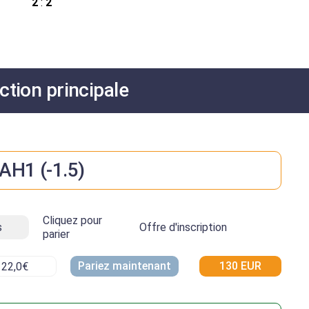
2
:
2
ction principale
AH1 (-1.5)
Cliquez pour
s
Offre d'inscription
parier
Pariez maintenant
130 EUR
22,0€