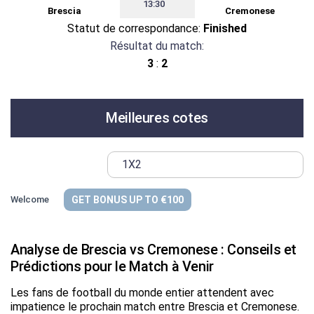
13:30
Brescia
Cremonese
Statut de correspondance:
Finished
Résultat du match:
3
:
2
Meilleures cotes
1X2
Welcome
GET BONUS UP TO €100
Analyse de Brescia vs Cremonese : Conseils et
Prédictions pour le Match à Venir
Les fans de football du monde entier attendent avec
impatience le prochain match entre Brescia et Cremonese.