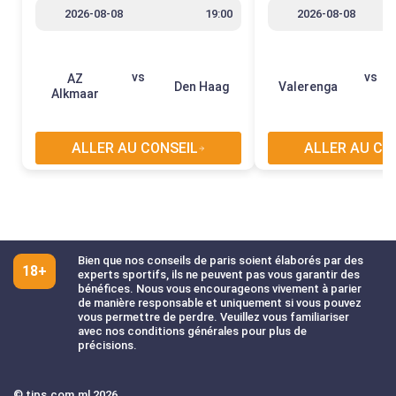
2026-08-08
19:00
2026-08-08
vs
vs
AZ
Den Haag
Valerenga
Alkmaar
ALLER AU CONSEIL
ALLER AU CO
Bien que nos conseils de paris soient élaborés par des
18+
experts sportifs, ils ne peuvent pas vous garantir des
bénéfices. Nous vous encourageons vivement à parier
de manière responsable et uniquement si vous pouvez
vous permettre de perdre. Veuillez vous familiariser
avec nos conditions générales pour plus de
précisions.
© tips.com.ml 2026