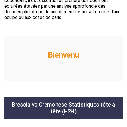
Cependant, il est essentiel de prendre des décisions
éclairées étayées par une analyse approfondie des
données plutôt que de simplement se fier à la forme d'une
équipe ou aux cotes de paris.
Bienvenu
Brescia vs Cremonese Statistiques tête à
tête (H2H)