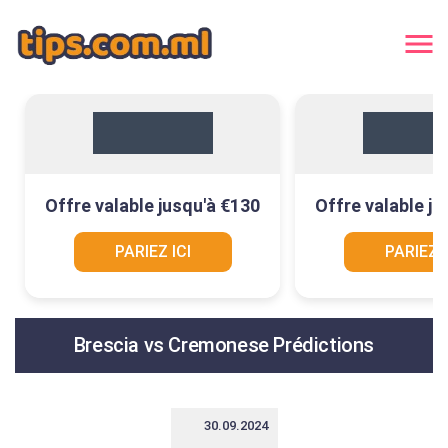
Offre valable jusqu'à €130
Offre valable ju
PARIEZ ICI
PARIEZ I
Brescia vs Cremonese Prédictions
30.09.2024