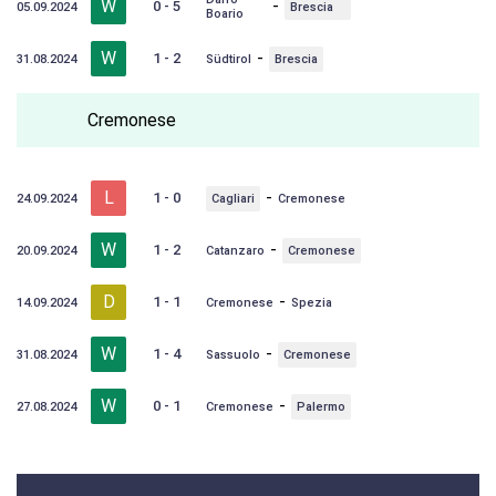
W
-
0 - 5
05.09.2024
Brescia
Boario
W
-
1 - 2
31.08.2024
Südtirol
Brescia
Cremonese
L
-
1 - 0
24.09.2024
Cagliari
Cremonese
W
-
1 - 2
20.09.2024
Catanzaro
Cremonese
D
-
1 - 1
14.09.2024
Cremonese
Spezia
W
-
1 - 4
31.08.2024
Sassuolo
Cremonese
W
-
0 - 1
27.08.2024
Cremonese
Palermo