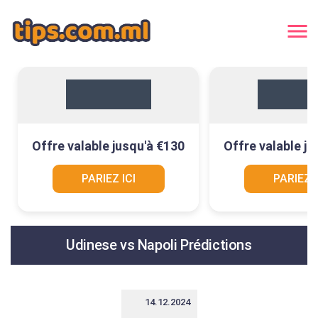
Offre valable jusqu'à €130
Offre valable ju
PARIEZ ICI
PARIEZ I
Udinese vs Napoli Prédictions
14.12.2024