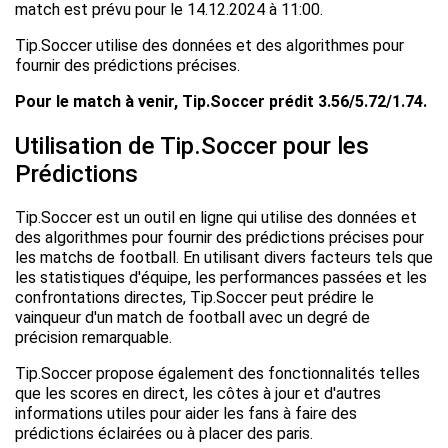
match est prévu pour le 14.12.2024 à 11:00.
Tip.Soccer utilise des données et des algorithmes pour
fournir des prédictions précises.
Pour le match à venir, Tip.Soccer prédit 3.56/5.72/1.74.
Utilisation de Tip.Soccer pour les
Prédictions
Tip.Soccer est un outil en ligne qui utilise des données et
des algorithmes pour fournir des prédictions précises pour
les matchs de football. En utilisant divers facteurs tels que
les statistiques d'équipe, les performances passées et les
confrontations directes, Tip.Soccer peut prédire le
vainqueur d'un match de football avec un degré de
précision remarquable.
Tip.Soccer propose également des fonctionnalités telles
que les scores en direct, les côtes à jour et d'autres
informations utiles pour aider les fans à faire des
prédictions éclairées ou à placer des paris.