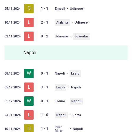
D
-
1 - 1
25.11.2024
Empoli
Udinese
L
-
2 - 1
10.11.2024
Atalanta
Udinese
L
-
0 - 2
02.11.2024
Udinese
Juventus
Napoli
W
-
0 - 1
08.12.2024
Napoli
Lazio
L
-
3 - 1
05.12.2024
Lazio
Napoli
W
-
0 - 1
01.12.2024
Torino
Napoli
L
-
1 - 0
24.11.2024
Napoli
Roma
Inter
D
-
1 - 1
10.11.2024
Napoli
Milan