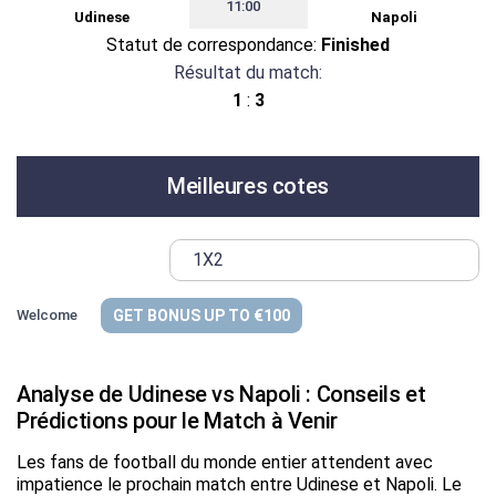
11:00
Udinese
Napoli
Statut de correspondance:
Finished
Résultat du match:
1
:
3
Meilleures cotes
1X2
Welcome
GET BONUS UP TO €100
Analyse de Udinese vs Napoli : Conseils et
Prédictions pour le Match à Venir
Les fans de football du monde entier attendent avec
impatience le prochain match entre Udinese et Napoli. Le