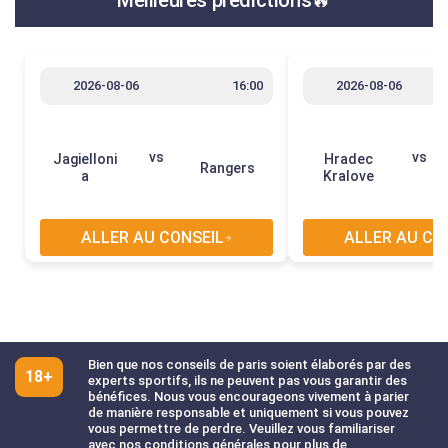
2026-08-06
16:00
2026-08-06
vs
vs
Jagielloni
Hradec
Rangers
a
Kralove
ALLER AU CONSEIL
ALLER AU CO
Bien que nos conseils de paris soient élaborés par des
18+
experts sportifs, ils ne peuvent pas vous garantir des
bénéfices. Nous vous encourageons vivement à parier
de manière responsable et uniquement si vous pouvez
vous permettre de perdre. Veuillez vous familiariser
avec nos conditions générales pour plus de