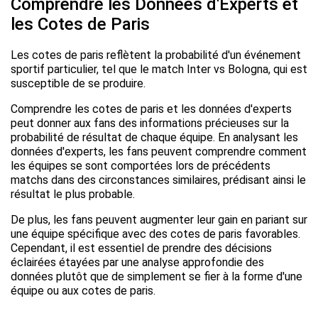
Comprendre les Données d'Experts et
les Cotes de Paris
Les cotes de paris reflètent la probabilité d'un événement
sportif particulier, tel que le match Inter vs Bologna, qui est
susceptible de se produire.
Comprendre les cotes de paris et les données d'experts
peut donner aux fans des informations précieuses sur la
probabilité de résultat de chaque équipe. En analysant les
données d'experts, les fans peuvent comprendre comment
les équipes se sont comportées lors de précédents
matchs dans des circonstances similaires, prédisant ainsi le
résultat le plus probable.
De plus, les fans peuvent augmenter leur gain en pariant sur
une équipe spécifique avec des cotes de paris favorables.
Cependant, il est essentiel de prendre des décisions
éclairées étayées par une analyse approfondie des
données plutôt que de simplement se fier à la forme d'une
équipe ou aux cotes de paris.