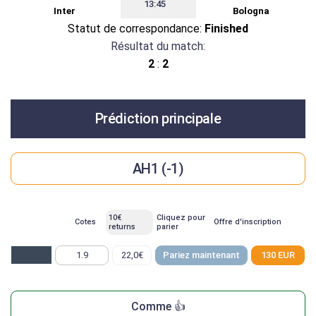
13:45
Inter
Bologna
Statut de correspondance:
Finished
Résultat du match:
2
:
2
Prédiction principale
AH1 (-1)
10€
Cliquez pour
Cotes
Offre d'inscription
returns
parier
1.9
22,0€
Pariez maintenant
130 EUR
Comme 👍