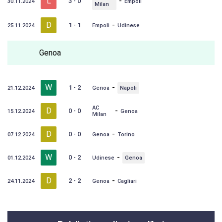
L
-
3 - 0
30.11.2024
Empoli
Milan
D
-
1 - 1
25.11.2024
Empoli
Udinese
Genoa
W
-
1 - 2
21.12.2024
Genoa
Napoli
AC
D
-
0 - 0
15.12.2024
Genoa
Milan
D
-
0 - 0
07.12.2024
Genoa
Torino
W
-
0 - 2
01.12.2024
Udinese
Genoa
D
-
2 - 2
24.11.2024
Genoa
Cagliari