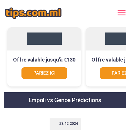
Offre valable jusqu'à €130
Offre valable ju
PARIEZ ICI
PARIEZ I
Empoli vs Genoa Prédictions
28.12.2024