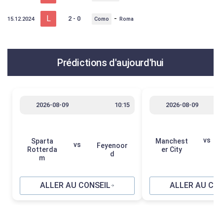
L
-
2 - 0
15.12.2024
Como
Roma
Prédictions d'aujourd'hui
2026-08-09
10:15
2026-08-09
vs
Sparta
Manchest
vs
Feyenoor
Rotterda
er City
d
m
ALLER AU CONSEIL
ALLER AU CO