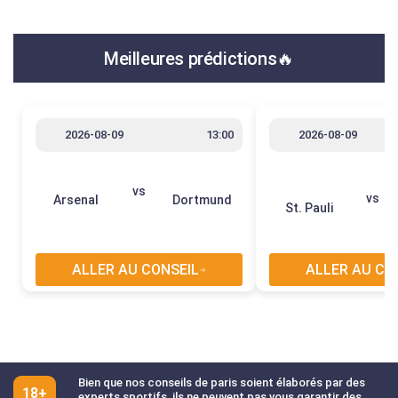
Meilleures prédictions🔥
2026-08-09
13:00
2026-08-09
vs
vs
Arsenal
Dortmund
St. Pauli
ALLER AU CONSEIL
ALLER AU CO
Bien que nos conseils de paris soient élaborés par des
18+
experts sportifs, ils ne peuvent pas vous garantir des