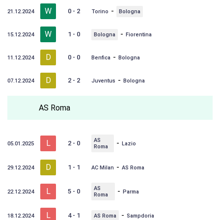
W
-
0 - 2
21.12.2024
Torino
Bologna
W
-
1 - 0
15.12.2024
Bologna
Fiorentina
D
-
0 - 0
11.12.2024
Benfica
Bologna
D
-
2 - 2
07.12.2024
Juventus
Bologna
AS Roma
AS
L
-
2 - 0
05.01.2025
Lazio
Roma
D
-
1 - 1
29.12.2024
AC Milan
AS Roma
AS
L
-
5 - 0
22.12.2024
Parma
Roma
L
-
4 - 1
18.12.2024
AS Roma
Sampdoria