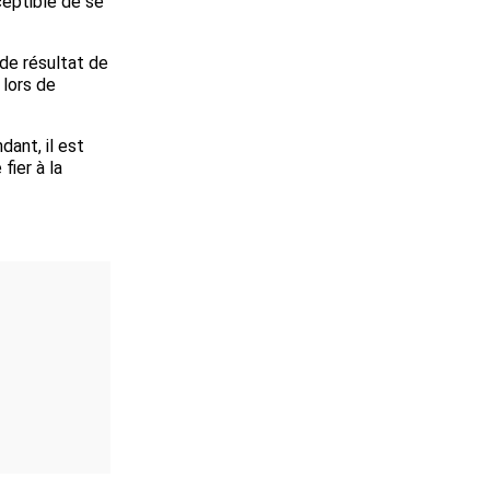
ceptible de se
de résultat de
lors de
ant, il est
ier à la