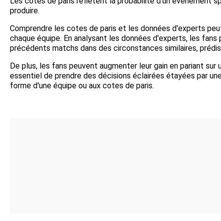
Les cotes de paris reflètent la probabilité d'un événement sp
produire.
Comprendre les cotes de paris et les données d'experts peut 
chaque équipe. En analysant les données d'experts, les fa
précédents matchs dans des circonstances similaires, prédisan
De plus, les fans peuvent augmenter leur gain en pariant sur 
essentiel de prendre des décisions éclairées étayées par un
forme d'une équipe ou aux cotes de paris.