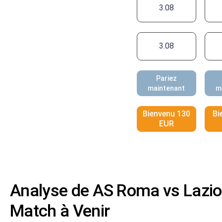
3.08
3.08
Pariez
maintenant
m
Bienvenu 130
Bi
EUR
Analyse de AS Roma vs Lazio :
Match à Venir