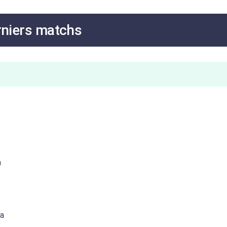
rniers matchs
a
ga