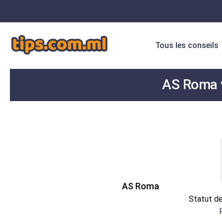
Tous les conseils
AS Roma v
AS Roma
Statut d