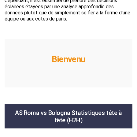
Cependant, il est essentiel de prendre des décisions
éclairées étayées par une analyse approfondie des
données plutôt que de simplement se fier à la forme d'une
équipe ou aux cotes de paris.
Bienvenu
AS Roma vs Bologna Statistiques tête à
tête (H2H)