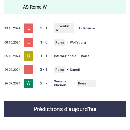
AS Roma W
Juventus
L
-
2 - 1
13.10.2024
AS Roma W
W
L
-
1 - 0
08.10.2024
Roma
Wolfsburg
D
-
1 - 1
05.10.2024
Internazionale
Roma
L
-
3 - 1
29.09.2024
Roma
Napoli
Servette
W
-
2 - 7
26.09.2024
Roma
Chênois
Prédictions d'aujourd'hui