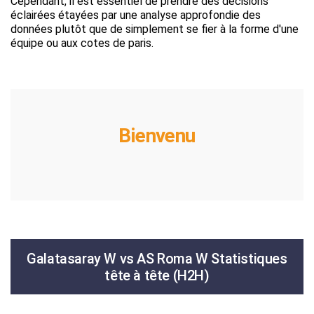
Cependant, il est essentiel de prendre des décisions
éclairées étayées par une analyse approfondie des
données plutôt que de simplement se fier à la forme d'une
équipe ou aux cotes de paris.
Bienvenu
Galatasaray W vs AS Roma W Statistiques
tête à tête (H2H)