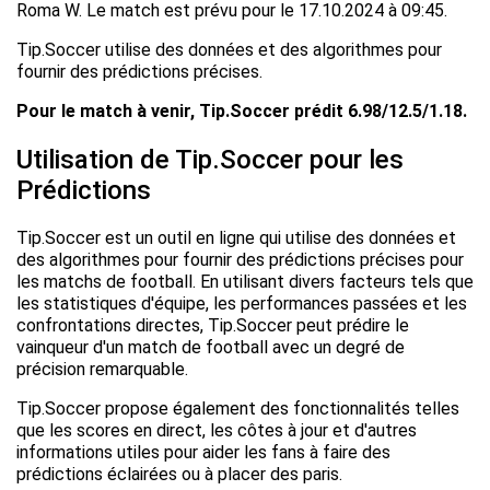
Roma W. Le match est prévu pour le 17.10.2024 à 09:45.
Tip.Soccer utilise des données et des algorithmes pour
fournir des prédictions précises.
Pour le match à venir, Tip.Soccer prédit 6.98/12.5/1.18.
Utilisation de Tip.Soccer pour les
Prédictions
Tip.Soccer est un outil en ligne qui utilise des données et
des algorithmes pour fournir des prédictions précises pour
les matchs de football. En utilisant divers facteurs tels que
les statistiques d'équipe, les performances passées et les
confrontations directes, Tip.Soccer peut prédire le
vainqueur d'un match de football avec un degré de
précision remarquable.
Tip.Soccer propose également des fonctionnalités telles
que les scores en direct, les côtes à jour et d'autres
informations utiles pour aider les fans à faire des
prédictions éclairées ou à placer des paris.