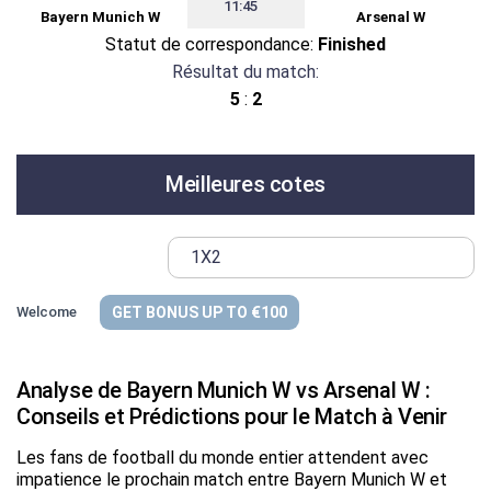
11:45
Bayern Munich W
Arsenal W
Statut de correspondance:
Finished
Résultat du match:
5
:
2
Meilleures cotes
1X2
Welcome
GET BONUS UP TO €100
Analyse de Bayern Munich W vs Arsenal W :
Conseils et Prédictions pour le Match à Venir
Les fans de football du monde entier attendent avec
impatience le prochain match entre Bayern Munich W et