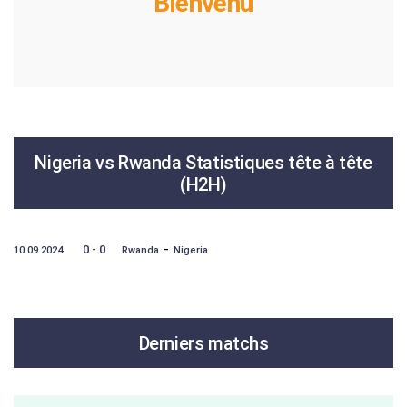
Bienvenu
Nigeria vs Rwanda Statistiques tête à tête
(H2H)
-
0 - 0
10.09.2024
Rwanda
Nigeria
Derniers matchs