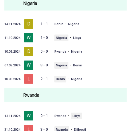
Nigeria
D
-
1 - 1
14.11.2024
Benin
Nigeria
W
-
1 - 0
11.10.2024
Nigeria
Libya
D
-
0 - 0
10.09.2024
Rwanda
Nigeria
W
-
3 - 0
07.09.2024
Nigeria
Benin
L
-
2 - 1
10.06.2024
Benin
Nigeria
Rwanda
W
-
0 - 1
14.11.2024
Rwanda
Libya
L
-
3 - 0
31.10.2024
Rwanda
Djibouti