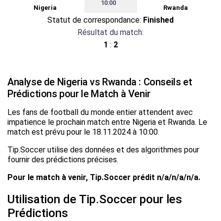
10:00
Nigeria
Rwanda
Statut de correspondance:
Finished
Résultat du match:
1
:
2
Analyse de Nigeria vs Rwanda : Conseils et
Prédictions pour le Match à Venir
Les fans de football du monde entier attendent avec
impatience le prochain match entre Nigeria et Rwanda. Le
match est prévu pour le 18.11.2024 à 10:00.
Tip.Soccer utilise des données et des algorithmes pour
fournir des prédictions précises.
Pour le match à venir, Tip.Soccer prédit n/a/n/a/n/a.
Utilisation de Tip.Soccer pour les
Prédictions