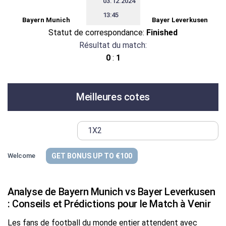
03.12.2024
13:45
Bayern Munich
Bayer Leverkusen
Statut de correspondance:
Finished
Résultat du match:
0
:
1
Meilleures cotes
1X2
Welcome
GET BONUS UP TO €100
Analyse de Bayern Munich vs Bayer Leverkusen
: Conseils et Prédictions pour le Match à Venir
Les fans de football du monde entier attendent avec