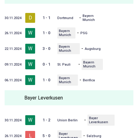
Bayern
D
-
1 - 1
30.11.2024
Dortmund
Munich
Bayern
W
-
1 - 0
26.11.2024
PSG
Munich
Bayern
W
-
3 - 0
22.11.2024
Augsburg
Munich
Bayern
W
-
0 - 1
09.11.2024
St. Pauli
Munich
Bayern
W
-
1 - 0
06.11.2024
Benfica
Munich
Bayer Leverkusen
Bayer
W
-
1 - 2
30.11.2024
Union Berlin
Leverkusen
Bayer
L
-
5 - 0
26.11.2024
Salzburg
Leverkusen