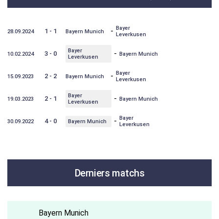
Bayer
-
1 - 1
28.09.2024
Bayern Munich
Leverkusen
Bayer
-
3 - 0
10.02.2024
Bayern Munich
Leverkusen
Bayer
-
2 - 2
15.09.2023
Bayern Munich
Leverkusen
Bayer
-
2 - 1
19.03.2023
Bayern Munich
Leverkusen
Bayer
-
4 - 0
30.09.2022
Bayern Munich
Leverkusen
Derniers matchs
Bayern Munich