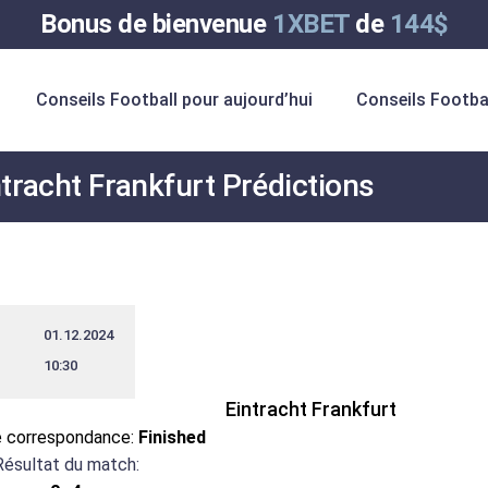
Bonus de bienvenue
1XBET
de
144$
Conseils Football pour aujourd’hui
Conseils Footba
tracht Frankfurt Prédictions
01.12.2024
10:30
Eintracht Frankfurt
e correspondance:
Finished
Résultat du match: