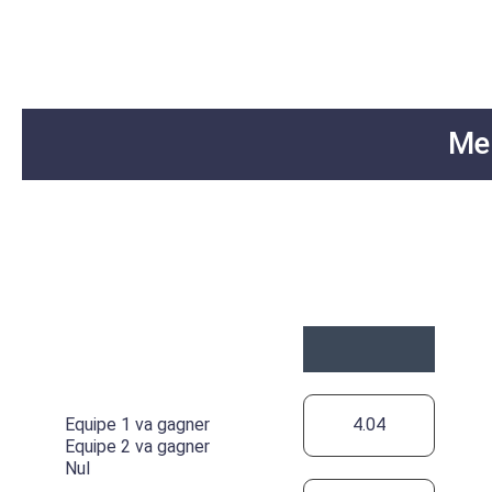
Mei
Equipe 1 va gagner
4.04
Equipe 2 va gagner
Nul