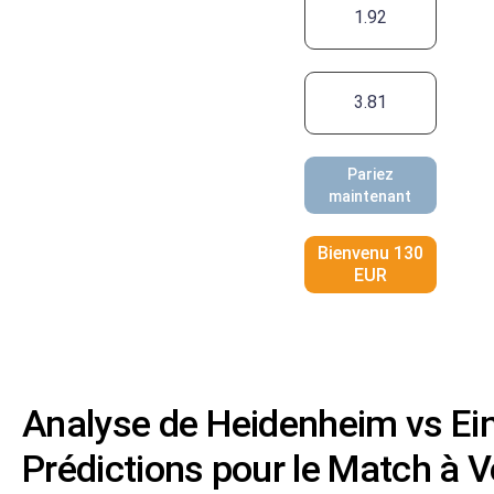
1.92
3.81
Pariez
maintenant
Bienvenu 130
EUR
Analyse de Heidenheim vs Eint
Prédictions pour le Match à V