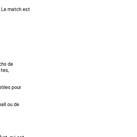
. Le match est
tchs de
ctes,
tiles pour
ball ou de