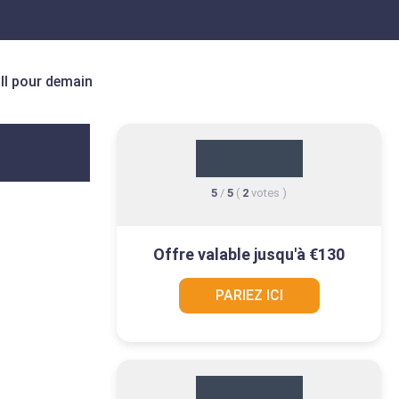
ll pour demain
5
/
5
(
2
votes
)
Offre valable jusqu'à €130
PARIEZ ICI