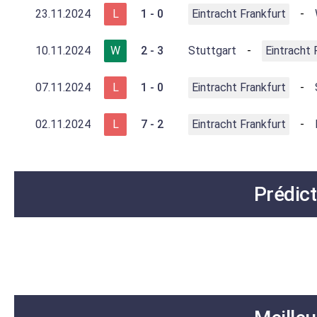
23.11.2024
L
1 - 0
Eintracht Frankfurt
-
10.11.2024
W
2 - 3
Stuttgart
-
Eintracht 
07.11.2024
L
1 - 0
Eintracht Frankfurt
-
02.11.2024
L
7 - 2
Eintracht Frankfurt
-
Prédict