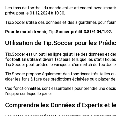
Les fans de football du monde entier attendent avec impati
prévu pour le 01.12.2024 à 10:30.
Tip.Soccer utilise des données et des algorithmes pour fourn
Pour le match à venir, Tip.Soccer prédit 3.81/4.04/1.92.
Utilisation de Tip.Soccer pour les Prédi
Tip.Soccer est un outil en ligne qui utilise des données et d
football. En utilisant divers facteurs tels que les statistiq
Tip.Soccer peut prédire le vainqueur d'un match de football 
Tip.Soccer propose également des fonctionnalités telles que l
aider les fans à faire des prédictions éclairées ou à placer des
Ces fonctionnalités sont essentielles pour prendre une décisi
l'équipe sur laquelle parier.
Comprendre les Données d'Experts et le