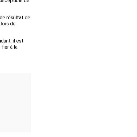
susceptible de
de résultat de
lors de
ant, il est
ier à la