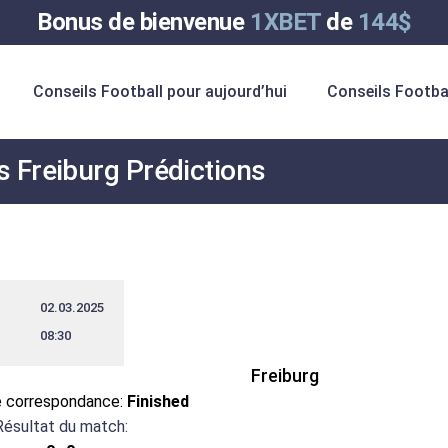
Bonus de bienvenue
1XBET
de
144$
Conseils Football pour aujourd’hui
Conseils Footba
 Freiburg Prédictions
02.03.2025
08:30
Freiburg
e correspondance:
Finished
Résultat du match: