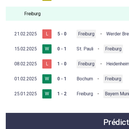
Freiburg
21.02.2025
L
5 - 0
Freiburg
-
Werder Br
15.02.2025
W
0 - 1
St. Pauli
-
Freiburg
08.02.2025
L
1 - 0
Freiburg
-
Heidenhei
01.02.2025
W
0 - 1
Bochum
-
Freiburg
25.01.2025
W
1 - 2
Freiburg
-
Bayern Mun
Prédict