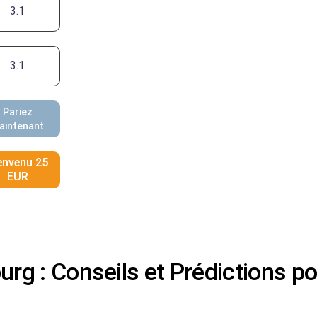
3.1
3.1
Pariez
aintenant
envenu 25
EUR
rg : Conseils et Prédictions po