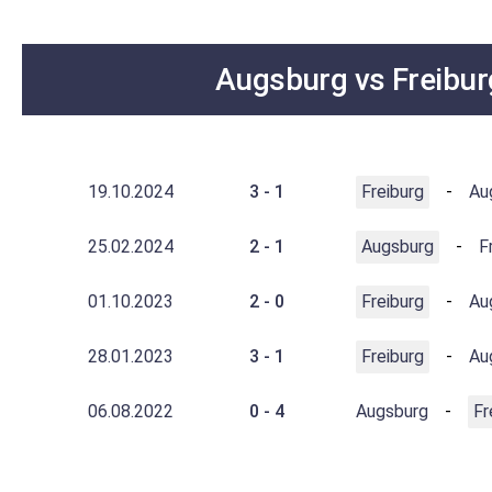
Augsburg vs Freiburg
19.10.2024
3 - 1
Freiburg
-
Au
25.02.2024
2 - 1
Augsburg
-
F
01.10.2023
2 - 0
Freiburg
-
Au
28.01.2023
3 - 1
Freiburg
-
Au
06.08.2022
0 - 4
Augsburg
-
Fr