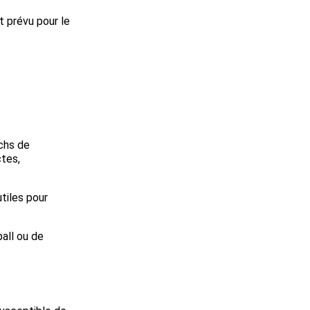
 prévu pour le
tchs de
ctes,
tiles pour
ball ou de