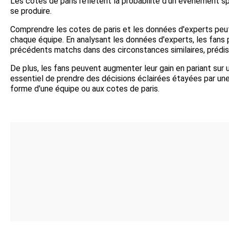
Les cotes de paris reflètent la probabilité d'un événement spo
se produire.
Comprendre les cotes de paris et les données d'experts peut 
chaque équipe. En analysant les données d'experts, les fa
précédents matchs dans des circonstances similaires, prédisan
De plus, les fans peuvent augmenter leur gain en pariant sur 
essentiel de prendre des décisions éclairées étayées par un
forme d'une équipe ou aux cotes de paris.